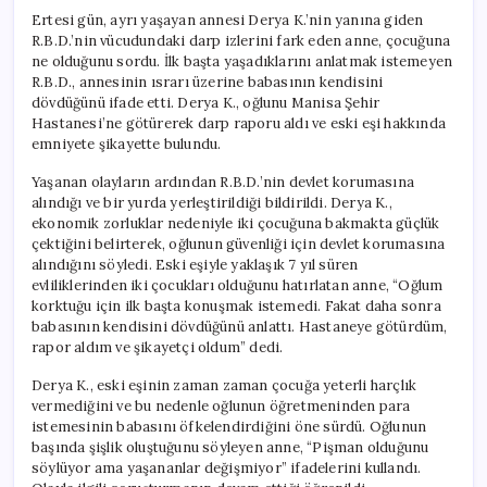
Ertesi gün, ayrı yaşayan annesi Derya K.’nin yanına giden
R.B.D.’nin vücudundaki darp izlerini fark eden anne, çocuğuna
ne olduğunu sordu. İlk başta yaşadıklarını anlatmak istemeyen
R.B.D., annesinin ısrarı üzerine babasının kendisini
dövdüğünü ifade etti. Derya K., oğlunu Manisa Şehir
Hastanesi’ne götürerek darp raporu aldı ve eski eşi hakkında
emniyete şikayette bulundu.
Yaşanan olayların ardından R.B.D.’nin devlet korumasına
alındığı ve bir yurda yerleştirildiği bildirildi. Derya K.,
ekonomik zorluklar nedeniyle iki çocuğuna bakmakta güçlük
çektiğini belirterek, oğlunun güvenliği için devlet korumasına
alındığını söyledi. Eski eşiyle yaklaşık 7 yıl süren
evliliklerinden iki çocukları olduğunu hatırlatan anne, “Oğlum
korktuğu için ilk başta konuşmak istemedi. Fakat daha sonra
babasının kendisini dövdüğünü anlattı. Hastaneye götürdüm,
rapor aldım ve şikayetçi oldum” dedi.
Derya K., eski eşinin zaman zaman çocuğa yeterli harçlık
vermediğini ve bu nedenle oğlunun öğretmeninden para
istemesinin babasını öfkelendirdiğini öne sürdü. Oğlunun
başında şişlik oluştuğunu söyleyen anne, “Pişman olduğunu
söylüyor ama yaşananlar değişmiyor” ifadelerini kullandı.