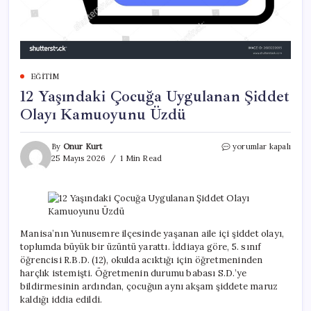
EĞITIM
12 Yaşındaki Çocuğa Uygulanan Şiddet
Olayı Kamuoyunu Üzdü
12
By
Onur Kurt
yorumlar kapalı
Yaşındaki
25 Mayıs 2026
1 Min Read
Çocuğa
Uygulanan
Şiddet
Olayı
Kamuoyunu
Üzdü
Manisa’nın Yunusemre ilçesinde yaşanan aile içi şiddet olayı,
için
toplumda büyük bir üzüntü yarattı. İddiaya göre, 5. sınıf
öğrencisi R.B.D. (12), okulda acıktığı için öğretmeninden
harçlık istemişti. Öğretmenin durumu babası S.D.’ye
bildirmesinin ardından, çocuğun aynı akşam şiddete maruz
kaldığı iddia edildi.