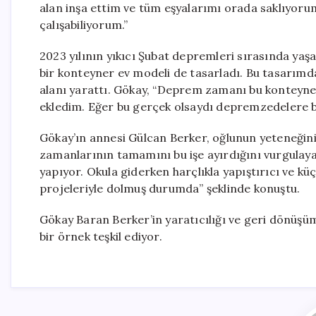
alan inşa ettim ve tüm eşyalarımı orada saklıyoru
çalışabiliyorum.”
2023 yılının yıkıcı Şubat depremleri sırasında ya
bir konteyner ev modeli de tasarladı. Bu tasarımd
alanı yarattı. Gökay, “Deprem zamanı bu konteyneri
ekledim. Eğer bu gerçek olsaydı depremzedelere ba
Gökay’ın annesi Gülcan Berker, oğlunun yeteneğini g
zamanlarının tamamını bu işe ayırdığını vurgulaya
yapıyor. Okula giderken harçlıkla yapıştırıcı ve k
projeleriyle dolmuş durumda” şeklinde konuştu.
Gökay Baran Berker’in yaratıcılığı ve geri dönüşüm
bir örnek teşkil ediyor.