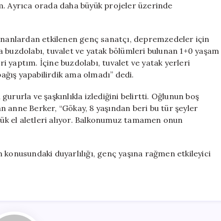
m. Ayrıca orada daha büyük projeler üzerinde
şananlardan etkilenen genç sanatçı, depremzedeler için
a buzdolabı, tuvalet ve yatak bölümleri bulunan 1+0 yaşam
 yaptım. İçine buzdolabı, tuvalet ve yatak yerleri
ğış yapabilirdik ama olmadı” dedi.
ururla ve şaşkınlıkla izlediğini belirtti. Oğlunun boş
n anne Berker, “Gökay, 8 yaşından beri bu tür şeyler
üçük el aletleri alıyor. Balkonumuz tamamen onun
 konusundaki duyarlılığı, genç yaşına rağmen etkileyici