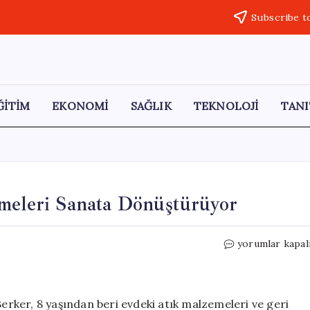
Subscribe t
ĞİTİM
EKONOMİ
SAĞLIK
TEKNOLOJİ
TANI
emeleri Sanata Dönüştürüyor
14
yorumlar kapal
Yaşındaki
Gökay,
Atık
Malzemeleri
rker, 8 yaşından beri evdeki atık malzemeleri ve geri