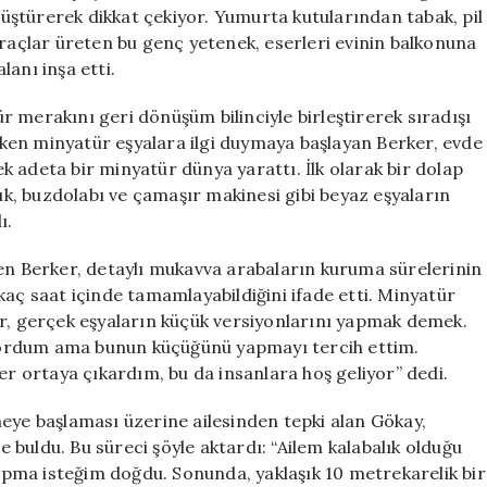
Sanata
ştürerek dikkat çekiyor. Yumurta kutularından tabak, pil
Dönüştürüyor
araçlar üreten bu genç yetenek, eserleri evinin balkonuna
için
anı inşa etti.
 merakını geri dönüşüm bilinciyle birleştirerek sıradışı
ken minyatür eşyalara ilgi duymaya başlayan Berker, evde
 adeta bir minyatür dünya yarattı. İlk olarak bir dolap
, buzdolabı ve çamaşır makinesi gibi beyaz eşyaların
ı.
ten Berker, detaylı mukavva arabaların kuruma sürelerinin
irkaç saat içinde tamamlayabildiğini ifade etti. Minyatür
ür, gerçek eşyaların küçük versiyonlarını yapmak demek.
yordum ama bunun küçüğünü yapmayı tercih ettim.
er ortaya çıkardım, bu da insanlara hoş geliyor” dedi.
eye başlaması üzerine ailesinden tepki alan Gökay,
buldu. Bu süreci şöyle aktardı: “Ailem kalabalık olduğu
 yapma isteğim doğdu. Sonunda, yaklaşık 10 metrekarelik bir