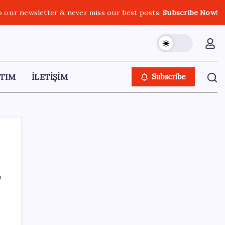
o our newsletter & never miss our best posts.
Subscribe Now!
TIM
İLETİŞİM
Subscribe
ı
SON YAZILAR
Meta’dan Yazılımcılar için Yeni Araç: Muse
Code