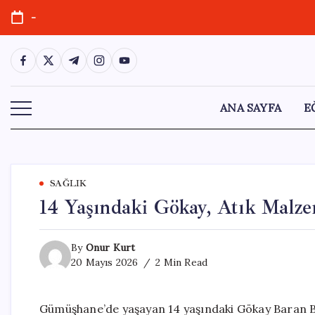
Skip
-
to
content
https://www.facebook.com/
https://twitter.com/
https://t.me/
https://www.instagram.com/
https://youtube.com/
ANA SAYFA
E
SAĞLIK
14 Yaşındaki Gökay, Atık Malz
By
Onur Kurt
20 Mayıs 2026
2 Min Read
Gümüşhane’de yaşayan 14 yaşındaki Gökay Baran Be