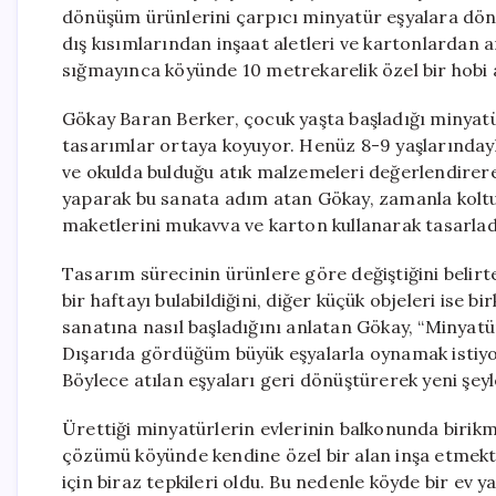
dönüşüm ürünlerini çarpıcı minyatür eşyalara dönü
dış kısımlarından inşaat aletleri ve kartonlardan 
sığmayınca köyünde 10 metrekarelik özel bir hobi al
Gökay Baran Berker, çocuk yaşta başladığı minyatür
tasarımlar ortaya koyuyor. Henüz 8-9 yaşlarınday
ve okulda bulduğu atık malzemeleri değerlendirerek
yaparak bu sanata adım atan Gökay, zamanla koltuk
maketlerini mukavva ve karton kullanarak tasarlad
Tasarım sürecinin ürünlere göre değiştiğini belir
bir haftayı bulabildiğini, diğer küçük objeleri ise b
sanatına nasıl başladığını anlatan Gökay, “Minyat
Dışarıda gördüğüm büyük eşyalarla oynamak isti
Böylece atılan eşyaları geri dönüştürerek yeni şeyl
Ürettiği minyatürlerin evlerinin balkonunda birikm
çözümü köyünde kendine özel bir alan inşa etmekte 
için biraz tepkileri oldu. Bu nedenle köyde bir ev