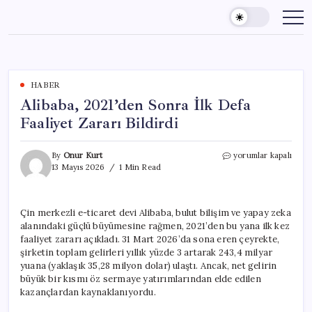
Skip
to
content
HABER
Alibaba, 2021’den Sonra İlk Defa
Faaliyet Zararı Bildirdi
Alibaba,
By
Onur Kurt
yorumlar kapalı
2021’den
13 Mayıs 2026
1 Min Read
Sonra
İlk
Defa
Çin merkezli e-ticaret devi Alibaba, bulut bilişim ve yapay zeka
Faaliyet
alanındaki güçlü büyümesine rağmen, 2021’den bu yana ilk kez
Zararı
Bildirdi
faaliyet zararı açıkladı. 31 Mart 2026’da sona eren çeyrekte,
için
şirketin toplam gelirleri yıllık yüzde 3 artarak 243,4 milyar
yuana (yaklaşık 35,28 milyon dolar) ulaştı. Ancak, net gelirin
büyük bir kısmı öz sermaye yatırımlarından elde edilen
kazançlardan kaynaklanıyordu.