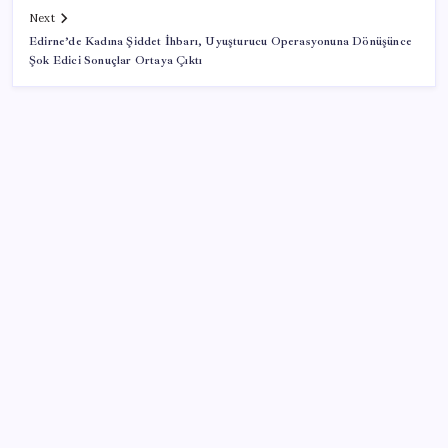
Next
Edirne’de Kadına Şiddet İhbarı, Uyuşturucu Operasyonuna Dönüşünce
Şok Edici Sonuçlar Ortaya Çıktı
SON YAZILAR
Google Pixel Watch 5 Sızdırıldı: İşte Detaylar
İş Bankası’nda üst yönetim değişikliği
Halkbank, ikincil halka arz süreci başlattı
Mahkemeden Beyaz Saray’daki balo salonu projesine
durdurma kararı