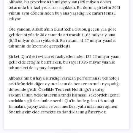
Alibaba, bu çeyrekte 848 milyon yuan (125 milyon dolar)
tutarında bir faaliyet zararı açıkladı. Bu durum, şirketin 2021
yılının aynı döneminden bu yana yaşadığı ilk zararı temsil
ediyor.
Öte yandan, Alibaba’nın Bulut Zeka Grubu, geçen yıla göre
gelirlerini yüzde 38 oranında artırarak 41,63 milyar yuana
(6,13 milyar dolar) yükseldi. Bu rakam, 41,27 milyar yuanlık
tahminin de üzerinde gerçekleşti.
Şirket, Çin’deki e-ticaret faaliyetlerinden 122,22 milyar yuan
gelir elde ettiğini belirtirken, bu sayı 119,85 milyar yuanlık
tahminleri de aşmayı başardı.
Alibaba’nın bu hayal kırıklığı yaratan performansı, teknoloji
sektöründeki diğer oyuncuların da benzer sorunlar yaşadığı
dönemde geldi. Özellikle Tencent Holdings’in satış
rakamlarının beklentilerin altında kalması, sektördeki genel
zorlukları gözler önüne serdi. Çin’in önde gelen teknoloji
firmaları, yapay zeka ve veri merkezi yatırımlarına rağmen
önemli gelir elde etmekte zorlandıklarını gösteriyor.