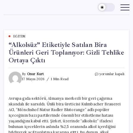
Skip
to
content
EĞITIM
“Alkolsüz” Etiketiyle Satılan Bira
Ürünleri Geri Toplanıyor: Gizli Tehlike
Ortaya Çıktı
“Alkolsüz”
By
Onur Kurt
yorumlar kapalı
Etiketiyle
17 Mayıs 2026
1 Min Read
Satılan
Bira
Ürünleri
Avrupa gıda sektörü, Almanya merkezli bir geri çağırma
Geri
skandalı ile sarsıldı. Ünlü bira üreticisi Kulmbacher Brauerei
Toplanıyor:
Gizli
AG, “Mönchshof Natur Radler Blutorange” adlı popüler
Tehlike
içeceğinin bazı partilerinde önemli bir etiketleme hatası
Ortaya
yaşandığını kabul etti. Şirket, üzerinde “alkolsüz” ifadesi
Çıktı
bulunan içeceklerin aslında %2,5 oranında alkol içerdiğini
için
bildirerek acil toplatma kararına gitti. Bu durum, alkol