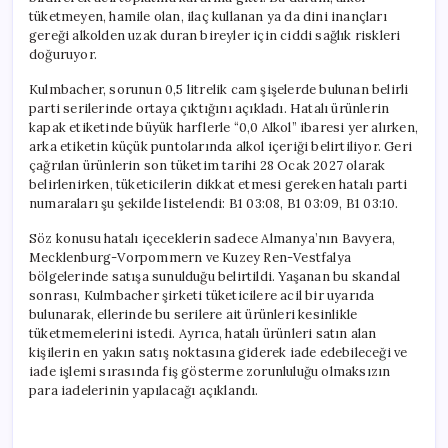
tüketmeyen, hamile olan, ilaç kullanan ya da dini inançları
gereği alkolden uzak duran bireyler için ciddi sağlık riskleri
doğuruyor.
Kulmbacher, sorunun 0,5 litrelik cam şişelerde bulunan belirli
parti serilerinde ortaya çıktığını açıkladı. Hatalı ürünlerin
kapak etiketinde büyük harflerle “0,0 Alkol” ibaresi yer alırken,
arka etiketin küçük puntolarında alkol içeriği belirtiliyor. Geri
çağrılan ürünlerin son tüketim tarihi 28 Ocak 2027 olarak
belirlenirken, tüketicilerin dikkat etmesi gereken hatalı parti
numaraları şu şekilde listelendi: B1 03:08, B1 03:09, B1 03:10.
Söz konusu hatalı içeceklerin sadece Almanya’nın Bavyera,
Mecklenburg-Vorpommern ve Kuzey Ren-Vestfalya
bölgelerinde satışa sunulduğu belirtildi. Yaşanan bu skandal
sonrası, Kulmbacher şirketi tüketicilere acil bir uyarıda
bulunarak, ellerinde bu serilere ait ürünleri kesinlikle
tüketmemelerini istedi. Ayrıca, hatalı ürünleri satın alan
kişilerin en yakın satış noktasına giderek iade edebileceği ve
iade işlemi sırasında fiş gösterme zorunluluğu olmaksızın
para iadelerinin yapılacağı açıklandı.