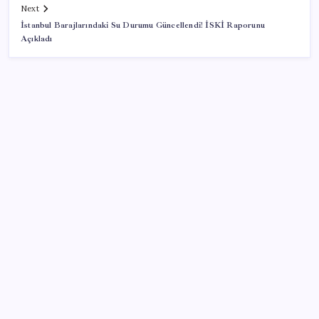
Next
İstanbul Barajlarındaki Su Durumu Güncellendi! İSKİ Raporunu
Açıkladı
SON YAZILAR
Intel’den TSMC’ye Rakip Teknoloji: 2027’de Geliyor
‘Çerçeve yasa’ya bir tepki de Yeniden Refah’tan: ‘Ne
çerçevesi belli, ne de çerçevenin yasası’
iPhone ve Windows Arasında Kopyala Yapıştır
Dönemi Başlıyor