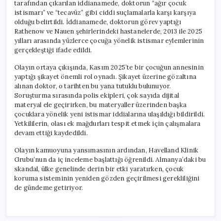
tarafından çıkarılan iddianamede, doktorun “ağır çocuk
istismarı” ve “tecavüz” gibi ciddi suçlamalarla karşı karşıya
olduğu belirtildi. İddianamede, doktorun görev yaptığı
Rathenow ve Nauen şehirlerindeki hastanelerde, 2013 ile 2025
yılları arasında yüzlerce çocuğa yönelik istismar eylemlerinin
gerçekleştiği ifade edildi.
Olayın ortaya çıkışında, Kasım 2025’te bir çocuğun annesinin
yaptığı şikayet önemli rol oynadı. Şikayet üzerine gözaltına
alınan doktor, o tarihten bu yana tutuklu bulunuyor.
Soruşturma sırasında polis ekipleri, çok sayıda dijital
materyal ele geçirirken, bu materyaller üzerinden başka
çocuklara yönelik yeni istismar iddialarına ulaşıldığı bildirildi.
Yetkililerin, olası ek mağdurları tespit etmek için çalışmalara
devam ettiği kaydedildi.
Olayın kamuoyuna yansımasının ardından, Havelland Klinik
Grubu’nun da iç inceleme başlattığı öğrenildi. Almanya’daki bu
skandal, ülke genelinde derin bir etki yaratırken, çocuk
koruma sisteminin yeniden gözden geçirilmesi gerekliliğini
de gündeme getiriyor.