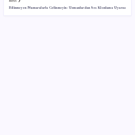
Next
Bilinmeyen Numaralarla Gelinmeyin: Uzmanlardan Ses Klonlama Uyarısı
SON YAZILAR
Meta’dan Yazılımcılar için Yeni Araç: Muse Code
Intel’den TSMC’ye Rakip Teknoloji: 2027’de Geliyor
‘Çerçeve yasa’ya bir tepki de Yeniden Refah’tan: ‘Ne
çerçevesi belli, ne de çerçevenin yasası’
iPhone ve Windows Arasında Kopyala Yapıştır
Dönemi Başlıyor