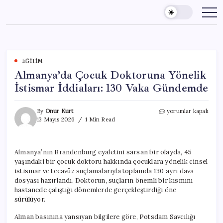
Skip
to
content
EĞITIM
Almanya’da Çocuk Doktoruna Yönelik
İstismar İddiaları: 130 Vaka Gündemde
Almanya’da
By
Onur Kurt
yorumlar kapalı
Çocuk
13 Mayıs 2026
1 Min Read
Doktoruna
Yönelik
İstismar
Almanya’nın Brandenburg eyaletini sarsan bir olayda, 45
İddiaları:
yaşındaki bir çocuk doktoru hakkında çocuklara yönelik cinsel
130
Vaka
istismar ve tecavüz suçlamalarıyla toplamda 130 ayrı dava
Gündemde
dosyası hazırlandı. Doktorun, suçların önemli bir kısmını
için
hastanede çalıştığı dönemlerde gerçekleştirdiği öne
sürülüyor.
Alman basınına yansıyan bilgilere göre, Potsdam Savcılığı