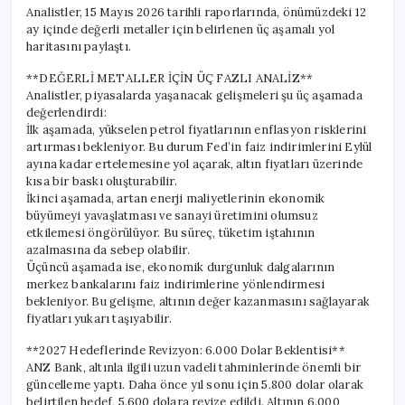
Analistler, 15 Mayıs 2026 tarihli raporlarında, önümüzdeki 12
ay içinde değerli metaller için belirlenen üç aşamalı yol
haritasını paylaştı.
**DEĞERLİ METALLER İÇİN ÜÇ FAZLI ANALİZ**
Analistler, piyasalarda yaşanacak gelişmeleri şu üç aşamada
değerlendirdi:
İlk aşamada, yükselen petrol fiyatlarının enflasyon risklerini
artırması bekleniyor. Bu durum Fed’in faiz indirimlerini Eylül
ayına kadar ertelemesine yol açarak, altın fiyatları üzerinde
kısa bir baskı oluşturabilir.
İkinci aşamada, artan enerji maliyetlerinin ekonomik
büyümeyi yavaşlatması ve sanayi üretimini olumsuz
etkilemesi öngörülüyor. Bu süreç, tüketim iştahının
azalmasına da sebep olabilir.
Üçüncü aşamada ise, ekonomik durgunluk dalgalarının
merkez bankalarını faiz indirimlerine yönlendirmesi
bekleniyor. Bu gelişme, altının değer kazanmasını sağlayarak
fiyatları yukarı taşıyabilir.
**2027 Hedeflerinde Revizyon: 6.000 Dolar Beklentisi**
ANZ Bank, altınla ilgili uzun vadeli tahminlerinde önemli bir
güncelleme yaptı. Daha önce yıl sonu için 5.800 dolar olarak
belirtilen hedef, 5.600 dolara revize edildi. Altının 6.000