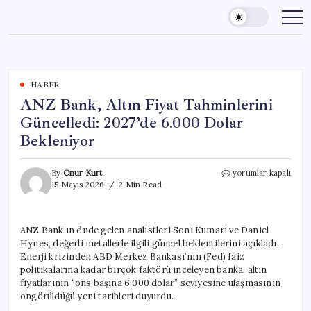
Skip
to
content
HABER
ANZ Bank, Altın Fiyat Tahminlerini
Güncelledi: 2027’de 6.000 Dolar
Bekleniyor
ANZ
By
Onur Kurt
yorumlar kapalı
Bank,
15 Mayıs 2026
2 Min Read
Altın
Fiyat
Tahminlerini
ANZ Bank’ın önde gelen analistleri Soni Kumari ve Daniel
Güncelledi:
Hynes, değerli metallerle ilgili güncel beklentilerini açıkladı.
2027’de
6.000
Enerji krizinden ABD Merkez Bankası’nın (Fed) faiz
Dolar
politikalarına kadar birçok faktörü inceleyen banka, altın
Bekleniyor
fiyatlarının “ons başına 6.000 dolar” seviyesine ulaşmasının
için
öngörüldüğü yeni tarihleri duyurdu.