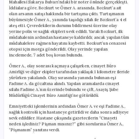
Mahallesi Sakarya Bulvarı’ndaki bir noter önünde gerçekleşti.
İddialara göre, Bozkurt ve Ömer A. arasında, Bozkurt’a ait
olan arsanın satışı hakkında bir tartışma çıktı. Tartışmanın
büyümesiyle Ömer A., yanında taşıdığı silah ile Bozkurt’a 4 el
ateş etti. Çevredekilerin durumu bildirmesi üzerine olay
yerine polis ve sağlık ekipleri sevk edildi. Yaralı Bozkurt, ilk
müdahalenin ardından hastaneye kaldırıldı; ancak yapılan tüm
müdahalelere rağmen hayatını kaybetti. Bozkurt’un cenazesi
otopsi için morga gönderildi. Olay yerinde yapılan
incelemede, 7 adet boş kovan bulundu.
Ömer A., olay sonrası kaçmaya çalışırken, cinayet Büro
Amirliği ve diğer ekipler tarafından yaklaşık 1 kilometre ileride
yürürken yakalandı. Olay sırasında yanında bulunan eşi
Fadime A. da gözaltına alındı. Yapılan aramalarda cinayet
silahı Fadime A.’nın üzerinde bulundu ve çift, Asayiş Şube
Müdürlüğü Cinayet Büro Amirliği’ne götürüldü.
Emniyetteki işlemlerinin ardından Ömer A. ve eşi Fadime A.,
sağlık kontrolü için hastaneye getirildi ve daha sonra adliyeye
sevk edildiler. Hastane çıkışında gazetecilerin “Cinayeti
neden işlediniz? Pişman mısınız?” gibi sorularına Ömer A.,
“Pişmanım” yanıtını verdi.