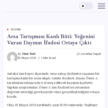
Skip
to
content
EĞITIM
Arsa Tartışması Kanlı Bitti: Yeğenini
Vuran Dayının İfadesi Ortaya Çıktı
Arsa
By
Onur Kurt
yorumlar kapalı
Tartışması
15 Mayıs 2026
1 Min Read
Kanlı
Bitti:
Yeğenini
Antalya’nın Kepez ilçesinde, arsa satışı yüzünden yaşanan bir
Vuran
tartışma kanlı bir sona ulaştı. Amine Bozkurt, dayısı Ömer A.
Dayının
İfadesi
tarafından tabancayla 4 el ateş edilerek hayatını kaybetti.
Ortaya
Yapılan araştırmalar, Ömer A.’nın Bozkurt’un arsasının
Çıktı
değerini artırdığı gerekçesiyle olayı gerçekleştirdiğini ortaya
için
koydu.
Olay, 15 Mayıs 2026 tarihinde, saat 15:00 sularında, Yeşiltepe