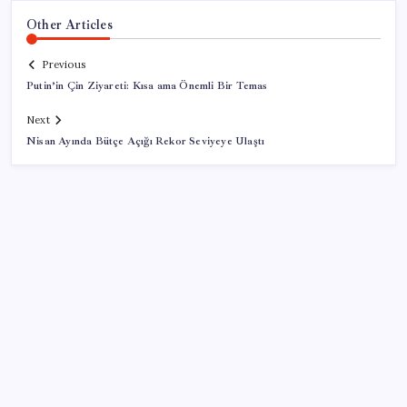
Other Articles
Previous
Putin’in Çin Ziyareti: Kısa ama Önemli Bir Temas
Next
Nisan Ayında Bütçe Açığı Rekor Seviyeye Ulaştı
SON YAZILAR
Meta’dan Yazılımcılar için Yeni Araç: Muse Code