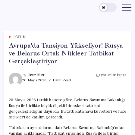
Skip
to
content
EĞITIM
Avrupa’da Tansiyon Yükseliyor! Rusya
ve Belarus Ortak Nükleer Tatbikat
Gerçekleştiriyor
Avrupa’da
By
Onur Kurt
yorumlar kapalı
Tansiyon
20 Mayıs 2026
1 Min Read
Yükseliyor!
Rusya
ve
20 Mayıs 2026 tarihli habere göre, Belarus Savunma Bakanlığı,
Belarus
Rusya ile birlikte büyük ölçekli bir askeri tatbikat
Ortak
Nükleer
gerçekleştirdiğini duyurdu. Bu tatbikata hava kuvvetleri ve füze
Tatbikat
birlikleri de katılım gösterdi.
Gerçekleştiriyor
için
Tatbikatın ayrıntılarına dair Belarus Savunma Bakanlığı’ndan
yapılan açıklamada, “Tatbikat sırasında, Rusya ile iş birliği