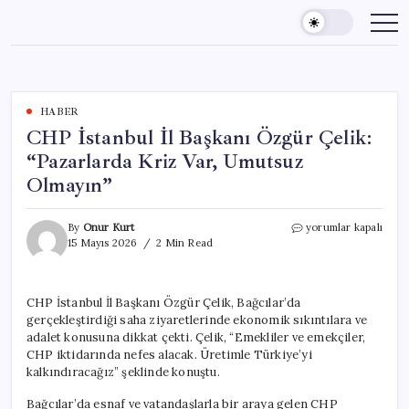
Skip
to
content
HABER
CHP İstanbul İl Başkanı Özgür Çelik:
“Pazarlarda Kriz Var, Umutsuz
Olmayın”
CHP
By
Onur Kurt
yorumlar kapalı
İstanbul
15 Mayıs 2026
2 Min Read
İl
Başkanı
Özgür
CHP İstanbul İl Başkanı Özgür Çelik, Bağcılar’da
Çelik:
gerçekleştirdiği saha ziyaretlerinde ekonomik sıkıntılara ve
“Pazarlarda
Kriz
adalet konusuna dikkat çekti. Çelik, “Emekliler ve emekçiler,
Var,
CHP iktidarında nefes alacak. Üretimle Türkiye’yi
Umutsuz
kalkındıracağız” şeklinde konuştu.
Olmayın”
için
Bağcılar’da esnaf ve vatandaşlarla bir araya gelen CHP