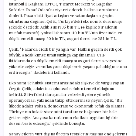
İstanbul İl Başkanı, İSTOÇ Ticaret Merkezi ve Bağcılar
Şoförler Esnaf Odası’nı ziyaret ederek, halkın sorunlarını
dinledi. Pazardaki fiyat artışları ve vatandaşların geçim
sıkıntısına değinen Çelik, Türkiye’deki ekonomik durumu şu
şekilde özetledi: Açlık sınırı 35 bin TL (4 kişilik bir ailenin
mutfak masrafı), yoksulluk sınırı 110 bin TL’nin üzerinde, en
düşük emekli maaşı 20 bin TL, asgari ücret ise 28 bin TL.
Çelik, “Pazarda ciddi bir yangın var. Halkın geçim derdi çok
büyük. Ancak kimse umutsuzluğa kapılmamalı. CHP
iktidarında en düşük emekli maaşını asgari ücret seviyesine
yükselteceğiz ve enflasyonu düşürerek yaşam pahalılığını sona
erdireceğiz” ifadelerini kullandı.
Ekonomi ile hukuk sistemi arasındaki ilişkiye de vurgu yapan
Özgür Çelik, adaletin toplumsal refahın temeli olduğunu
belirtti. Silivri’deki duruşmalar ve belediyelere yönelik
operasyonları yakından takip ettiklerini söyleyen Çelik, “Bir
ülkede adalet yoksa, demokrasi ve ekonomik refah da olamaz.
Türkiye’nin hukuk sistemini tarafsız ve bağımsız bir hale
getireceğiz. Anayasa kararlarının eksiksiz uygulandığı bir
düzeni tesis edeceğiz” şeklinde konuştu.
Sanayicilerin yurt dışına üretim tesislerini taşıma endişelerini