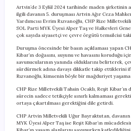
Artvin’de 3 Eylül 2024 tarihinde maden şirketinin 
ilgili davanın 5. duruşması Artvin Ağır Ceza Mahk
Yardımcısı Evrim Rızvanoğlu, CHP Rize Milletvekili
SOL Parti MYK Üyesi Alper Taş ve Halkevleri Gene
çok sayıda siyasetçi ve çevre örgütü temsilcisi taki
Duruşma öncesinde bir basın açıklaması yapan CH
Kibar’ın doğasını, suyunu ve havasını koruduğu içi
savunucularının yanında olduklarını belirterek, ç
sürdürmek adına davayı dikkatle takip ettiklerini if
Rızvanoğlu, kimsenin böyle bir mağduriyet yaşamama
CHP Rize Milletvekili Tahsin Ocaklı, Reşit Kibar’ın
sürecin sadece tetikçiyle sınırlı kalmaması gerekti
ortaya çıkartılması gerektiğini dile getirdi.
CHP Artvin Milletvekili Uğur Bayraktutan, davanın s
MYK Üyesi Alper Taş ise Reşit Kibar’ın mücadelesin
Kibar’ın yaşam alanlarını savunurken katledildiğin