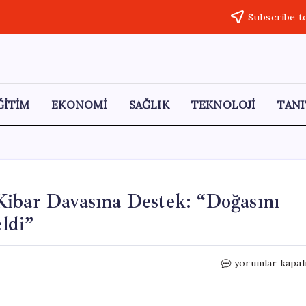
Subscribe t
ĞİTİM
EKONOMİ
SAĞLIK
TEKNOLOJİ
TANI
Kibar Davasına Destek: “Doğasını
ldi”
CHP’li
yorumlar kapal
Rızvanoğlu’nda
Reşit
Kibar