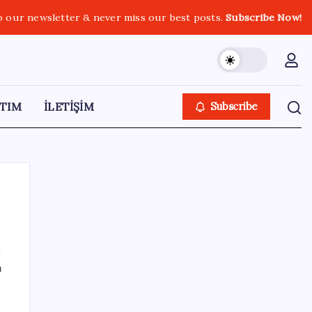
o our newsletter & never miss our best posts.
Subscribe Now!
TIM
İLETİŞİM
Subscribe
SON YAZILAR
ı
n
Google Pixel Watch 5 Sızdırıldı: İşte
Detaylar