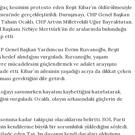
Davasına
ağaç kesimini protesto eden Reşit Kibar’ın öldürülmesiyle
Destek:
emesi’nde gerçekleştirildi. Duruşmayı, CHP Genel Başkan
“Doğasını
 Tahsin Ocaklı, CHP Artvin Milletvekili Uğur Bayraktutan,
Koruduğu
l Başkanı Nebiye Merttürk’ün de aralarında bulunduğu
İçin
p etti.
Amaç
Haline
P Genel Başkan Yardımcısı Evrim Rızvanoğlu, Reşit
Geldi”
n hedef alındığını vurguladı. Rızvanoğlu, yaşam
için
evre mücadelesini güçlendirmek ve adalet arayışını
ade etti. Kibar’ın ailesinin yaşadığı acıya da dikkat çeken
sı gerektiğini dile getirdi.
 doğayı savunurken hayatını kaybettiğini hatırlatarak,
ğini vurguladı. Ocaklı, olayın arkasındaki güçlerin de
onuna kadar takipçisi olacaklarını belirtti. SOL Parti
in kendilerine büyük bir sorumluluk yüklediğini söyledi.
i ifade eden Taş, bu davanın kendi davaları olduğunu