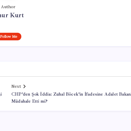
Author
ur Kurt
Follow Me
Next
i
CHP’den Şok İddia: Zuhal Böcek’in İfadesine Adalet Bakanl
Müdahale Etti mi?