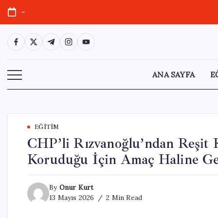
Skip
-
to
content
https://www.facebook.com/
https://twitter.com/
https://t.me/
https://www.instagram.com/
https://youtube.com/
ANA SAYFA
E
EĞITIM
CHP’li Rızvanoğlu’ndan Reşit 
Koruduğu İçin Amaç Haline Ge
By
Onur Kurt
13 Mayıs 2026
2 Min Read