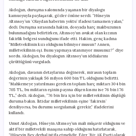
Rezaleti
Yaşamak
Akdoğan, duruşma salonunda yaşanan bir diyalogu
Mı
kamuoyuyla paylaşarak, gözler önüne serdi. “Hüseyin
Gerekirdi?”
Altınsoy’un ‘Olaydan haberim yoktu’ ifadesi tamamen yalan,”
için
dedi. Duruşma sırasında hakim, dosyada harç makbuzunun
bulunmadığını belirtirken, Altınsoy’un avukat olan kızının
fakirlik belgesi sunduğunu ifade etti. Hakim, genç kadına
“Milletvekilinin kızı olduğunu bilmiyor musun? Annen,
milletvekilinin eşi. Bunu yapmaya utanmıyor musunuz?” diye
sordu. Akdoğan, bu diyalogun Altınsoy’un iddialarını
çürüttüğünü vurguladı.
Akdoğan, davanın detaylarına değinerek, mirasın toplam
değerinin yaklaşık 56 milyon 600 bin TL olduğunu belirtti.
“Mahkemeye yatırılması gereken toplam harç miktarı 304 bin
705 TL, bu miktarın eşinin payına düşen kısmı ise 76 bin 176
TL,” dedi. Akdoğan, “76 bin lira için bir milletvekilinin düştüğü
duruma bakın. İktidar milletvekilinin eşine ‘fakirsin’
deniliyorsa, bu durumu sorgulamak gerekir,” ifadelerini
kullandı.
Umut Akdoğan, Hüseyin Altınsoy’un mali müşavir olduğunu ve
aktif bir milletvekili maaşına sahip olduğunu hatırlatarak,
“Hüseyin Bey derhal istifa etmelidir. Eğer ‘Biz AK Parti olarak