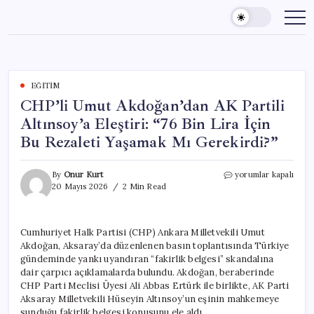
Skip
to
content
EĞITIM
CHP’li Umut Akdoğan’dan AK Partili
Altınsoy’a Eleştiri: “76 Bin Lira İçin
Bu Rezaleti Yaşamak Mı Gerekirdi?”
CHP’li
By
Onur Kurt
yorumlar kapalı
Umut
20 Mayıs 2026
2 Min Read
Akdoğan’dan
AK
Partili
Cumhuriyet Halk Partisi (CHP) Ankara Milletvekili Umut
Altınsoy’a
Akdoğan, Aksaray’da düzenlenen basın toplantısında Türkiye
Eleştiri:
“76
gündeminde yankı uyandıran “fakirlik belgesi” skandalına
Bin
dair çarpıcı açıklamalarda bulundu. Akdoğan, beraberinde
Lira
CHP Parti Meclisi Üyesi Ali Abbas Ertürk ile birlikte, AK Parti
İçin
Aksaray Milletvekili Hüseyin Altınsoy’un eşinin mahkemeye
Bu
sunduğu fakirlik belgesi konusunu ele aldı.