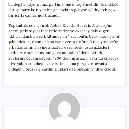
bu değiliz’ diyorsanız, partiniz onu ihraç etmelidir. Biz, ahlaklı
duruşumuzu koruyan bir gelenekten geliyoruz,” diyerek açık
bir istifa çağrısında bulundu.
Toplantıda söz alan Ali Abbas Ertürk, Hüseyin Altınsoy’un
geçmişteki siyasi faaliyetlerinden ve Aksaray’daki diğer
iddialardan bahsetti. Altınsoy’un “İstanbul’u, Uşak’ı konuşalım”
şeklindeki açıklamalarına yanıt veren Ertürk, “Hüseyin Bey’in
arkadaşlarının hazine arazileri üzerindeki usulsüzlükleri
nedeniyle ben il başkanlığı yapamadım,” dedi. Ertürk,
sözlerine devam ederek, “800 dönüm araziyi ‘lavanta ekilecek’
diye yakın arkadaşınıza verdiniz, ama gerçekte ‘avanta’
olduğunu ortaya çıkardık. Bunları da konuşalım,” diye ekledi.