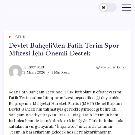
Skip
to
content
EĞITIM
Devlet Bahçeli’den Fatih Terim Spor
Müzesi İçin Önemli Destek
Devlet
By
Onur Kurt
yorumlar kapalı
Bahçeli’den
13 Mayıs 2026
1 Min Read
Fatih
Terim
Spor
Adana’nın Sarıçam ilçesinde, Türk futbolunun efsanevi ismi
Müzesi
Fatih Terim adına bir spor müzesi inşa edileceği duyuruldu.
İçin
Önemli
Bu projenin, Milliyetçi Hareket Partisi (MHP) Genel Başkanı
Destek
Devlet Bahçeli’nin talimatıyla gerçekleştirileceği belirtildi.
için
Sarıçam Belediye Başkanı Bilal Uludağ, Fatih Terim’in hem
futbolcu hem de teknik direktör kimliğiyle Türk futboluna olan
katkılarını vurgulayarak, “İmparator” unvanıyla tanınan
Terim’in başarılarının gelecek nesillere aktarılmasının