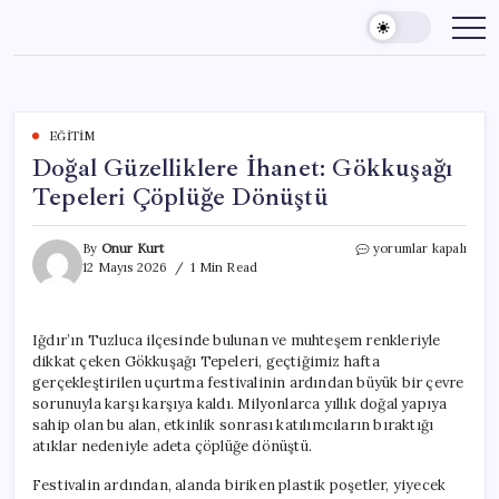
Skip
to
content
EĞITIM
Doğal Güzelliklere İhanet: Gökkuşağı
Tepeleri Çöplüğe Dönüştü
Doğal
By
Onur Kurt
yorumlar kapalı
Güzelliklere
12 Mayıs 2026
1 Min Read
İhanet:
Gökkuşağı
Tepeleri
Iğdır’ın Tuzluca ilçesinde bulunan ve muhteşem renkleriyle
Çöplüğe
dikkat çeken Gökkuşağı Tepeleri, geçtiğimiz hafta
Dönüştü
için
gerçekleştirilen uçurtma festivalinin ardından büyük bir çevre
sorunuyla karşı karşıya kaldı. Milyonlarca yıllık doğal yapıya
sahip olan bu alan, etkinlik sonrası katılımcıların bıraktığı
atıklar nedeniyle adeta çöplüğe dönüştü.
Festivalin ardından, alanda biriken plastik poşetler, yiyecek