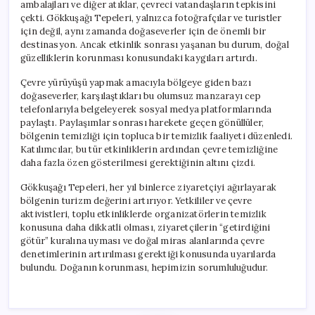
ambalajları ve diğer atıklar, çevreci vatandaşların tepkisini
çekti. Gökkuşağı Tepeleri, yalnızca fotoğrafçılar ve turistler
için değil, aynı zamanda doğaseverler için de önemli bir
destinasyon. Ancak etkinlik sonrası yaşanan bu durum, doğal
güzelliklerin korunması konusundaki kaygıları artırdı.
Çevre yürüyüşü yapmak amacıyla bölgeye giden bazı
doğaseverler, karşılaştıkları bu olumsuz manzarayı cep
telefonlarıyla belgeleyerek sosyal medya platformlarında
paylaştı. Paylaşımlar sonrası harekete geçen gönüllüler,
bölgenin temizliği için topluca bir temizlik faaliyeti düzenledi.
Katılımcılar, bu tür etkinliklerin ardından çevre temizliğine
daha fazla özen gösterilmesi gerektiğinin altını çizdi.
Gökkuşağı Tepeleri, her yıl binlerce ziyaretçiyi ağırlayarak
bölgenin turizm değerini artırıyor. Yetkililer ve çevre
aktivistleri, toplu etkinliklerde organizatörlerin temizlik
konusuna daha dikkatli olması, ziyaretçilerin “getirdiğini
götür” kuralına uyması ve doğal miras alanlarında çevre
denetimlerinin artırılması gerektiği konusunda uyarılarda
bulundu. Doğanın korunması, hepimizin sorumluluğudur.