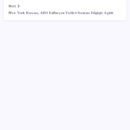
Next
New York Borsası, ABD Enflasyon Verileri Sonrası Düşüşle Açıldı
SON YAZILAR
Meta’dan Yazılımcılar için Yeni Araç: Muse Code
Intel’den TSMC’ye Rakip Teknoloji: 2027’de Geliyor
‘Çerçeve yasa’ya bir tepki de Yeniden Refah’tan: ‘Ne
çerçevesi belli, ne de çerçevenin yasası’
iPhone ve Windows Arasında Kopyala Yapıştır
Dönemi Başlıyor