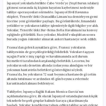
İspanyol yolcularla birlikte Cabo Verde’ye (Yeşil Burun Adaları)
gitmesi sırasında üç kişinin hayatını kaybetmesi nedeniyle
tahliye operasyonları sürmekte. İspanyol Sivil Savunma
ekipleri, Tenerife’deki Granadilla Limanı’na demirleyen gemi
üzerine yeni görüntüler paylaştı. Bu görüntülerde, limandaki
yetkililer ve yolcuların tahliye işlemleriyle ilgili bilgiler yer aldı.
Yolcular, Tenerife’deki Sur-Reina Sofia Havalimanı’na konvoy
eşliğinde götürüldü. Bazı yolcular, Madrid’e ulaştıktan sonra
burada yoğun önlemler alınarak askeri hastaneye sevk edildi.
Fransa’dan gelen kaynaklara göre, Fransız yolcuların
tahliyesinin de gerçekleştirildiği bildirildi. Yolcuları taşıyan
uçağın Paris’e iniş yaptığı ve havalimanında acil durum
hizmetleri tarafından karşılandığı belirtildi. Lecornu, bu
yolcuların sıkı denetim altında izolasyona alındığını ve bir
yolcunun hantavirüs belirtileri gösterdiğini söyledi.
Fransa’da, bu yolcuların 72 saat boyunca hastanede gözetim
altında tutulması ve ardından 45 gün boyunca evlerinde
karantinada kalması bekleniyor.
Tahliyeler, İspanya Sağlık Bakanı Monica Garcia’nın
açıklamalarına göre, ilk olarak İspanyol vatandaşlarının küçük
teknelerle beşerli gruplar halinde karaya çıkarılmasıyla
başladı. Yolcular, kendilerine tahsis edilen tahliye uçağı gelene