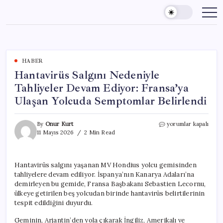
Skip
to
content
HABER
Hantavirüs Salgını Nedeniyle
Tahliyeler Devam Ediyor: Fransa’ya
Ulaşan Yolcuda Semptomlar Belirlendi
Hantavirüs
By
Onur Kurt
yorumlar kapalı
Salgını
11 Mayıs 2026
2 Min Read
Nedeniyle
Tahliyeler
Devam
Hantavirüs salgını yaşanan MV Hondius yolcu gemisinden
Ediyor:
tahliyelere devam ediliyor. İspanya’nın Kanarya Adaları’na
Fransa’ya
Ulaşan
demirleyen bu gemide, Fransa Başbakanı Sebastien Lecornu,
Yolcuda
ülkeye getirilen beş yolcudan birinde hantavirüs belirtilerinin
Semptomlar
tespit edildiğini duyurdu.
Belirlendi
için
Geminin, Arjantin’den yola çıkarak İngiliz, Amerikalı ve