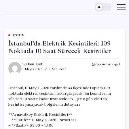
Skip
to
content
EĞITIM
İstanbul’da Elektrik Kesintileri: 109
Noktada 10 Saat Sürecek Kesintiler
İstanbul’da
By
Onur Kurt
yorumlar kapalı
Elektrik
11 Mayıs 2026
2 Min Read
Kesintileri:
109
Noktada
İstanbul, 11 Mayıs 2026 tarihinde 33 ilçesinde toplam 109
10
noktada elektrik kesintisi ile karşılaşacak. Bu kesintilerin
Saat
Sürecek
süreleri 10 saate kadar uzanabilecek. İşte o gün elektrik
Kesintiler
kesintisi yaşayacak bölgelerin detayları:
için
**Arnavutköy Elektrik Kesintileri**
– **Tarih:** 11 Mayıs 2026, Pazartesi
– **Saat:** 09:00 – 13:00