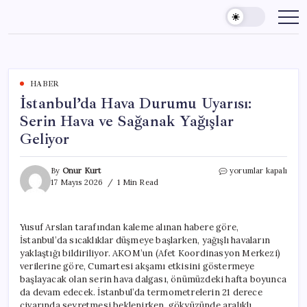
Skip
to
content
HABER
İstanbul’da Hava Durumu Uyarısı:
Serin Hava ve Sağanak Yağışlar
Geliyor
İstanbul’da
By
Onur Kurt
yorumlar kapalı
Hava
17 Mayıs 2026
1 Min Read
Durumu
Uyarısı:
Serin
Yusuf Arslan tarafından kaleme alınan habere göre,
Hava
İstanbul’da sıcaklıklar düşmeye başlarken, yağışlı havaların
ve
Sağanak
yaklaştığı bildiriliyor. AKOM’un (Afet Koordinasyon Merkezi)
Yağışlar
verilerine göre, Cumartesi akşamı etkisini göstermeye
Geliyor
başlayacak olan serin hava dalgası, önümüzdeki hafta boyunca
için
da devam edecek. İstanbul’da termometrelerin 21 derece
civarında seyretmesi beklenirken, gökyüzünde aralıklı