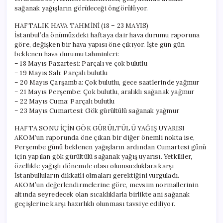
sağanak yağışların görüleceği öngörülüyor.
HAFTALIK HAVA TAHMİNİ (18 – 23 MAYIS)
İstanbul’da önümüzdeki haftaya dair hava durumu raporuna
göre, değişken bir hava yapısı öne çıkıyor. İşte gün gün
beklenen hava durumu tahminleri:
– 18 Mayıs Pazartesi: Parçalı ve çok bulutlu
– 19 Mayıs Salı: Parçalı bulutlu
– 20 Mayıs Çarşamba: Çok bulutlu, gece saatlerinde yağmur
– 21 Mayıs Perşembe: Çok bulutlu, aralıklı sağanak yağmur
– 22 Mayıs Cuma: Parçalı bulutlu
– 23 Mayıs Cumartesi: Gök gürültülü sağanak yağmur
HAFTA SONU İÇİN GÖK GÜRÜLTÜLÜ YAĞIŞ UYARISI
AKOM’un raporunda öne çıkan bir diğer önemli nokta ise,
Perşembe günü beklenen yağışların ardından Cumartesi günü
için yapılan gök gürültülü sağanak yağış uyarısı. Yetkililer,
özellikle yağışlı dönemde olası olumsuzluklara karşı
İstanbulluların dikkatli olmaları gerektiğini vurguladı.
AKOM’un değerlendirmelerine göre, mevsim normallerinin
altında seyredecek olan sıcaklıklarla birlikte ani sağanak
geçişlerine karşı hazırlıklı olunması tavsiye ediliyor.