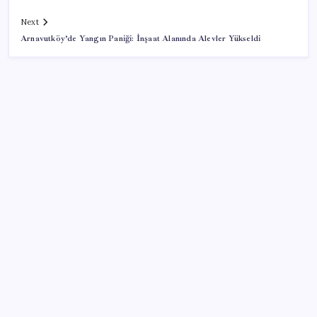
Next
Arnavutköy’de Yangın Paniği: İnşaat Alanında Alevler Yükseldi
SON YAZILAR
Meta’dan Yazılımcılar için Yeni Araç: Muse Code
Intel’den TSMC’ye Rakip Teknoloji: 2027’de Geliyor
‘Çerçeve yasa’ya bir tepki de Yeniden Refah’tan: ‘Ne
çerçevesi belli, ne de çerçevenin yasası’
iPhone ve Windows Arasında Kopyala Yapıştır