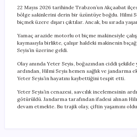
22 Mayıs 2026 tarihinde Trabzon’un Akçaabat ilçes
bölge sakinlerini derin bir üzüntüye boğdu. Hilmi S
biçmek üzere dışarı çıktılar. Ancak, bu sırada yaşana
Yamaç arazide motorlu ot biçme makinesiyle çalıştı
kaymasıyla birlikte, çalışır haldeki makinenin bıça
Seyis’in üzerine geldi.
Olay anında Yeter Seyis, boğazından ciddi şekilde y
ardından, Hilmi Seyis hemen sağlık ve jandarma ekip
Yeter Seyis’in hayatını kaybettiğini tespit etti.
Yeter Seyis’in cenazesi, savcılık incelemesinin ar
götürüldü. Jandarma tarafından ifadesi alınan Hilmi
devam etmekte. Bu trajik olay, çiftin yaşamını oldu