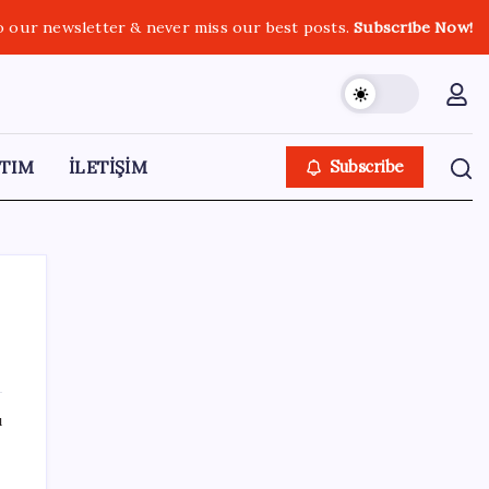
o our newsletter & never miss our best posts.
Subscribe Now!
TIM
İLETİŞİM
Subscribe
SON YAZILAR
ı
Intel’den TSMC’ye Rakip Teknoloji: 2027’de
Geliyor