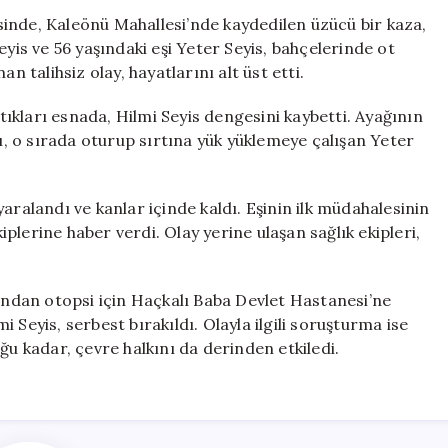
Eşinin
inde, Kaleönü Mahallesi’nde kaydedilen üzücü bir kaza,
Ölümüne
eyis ve 56 yaşındaki eşi Yeter Seyis, bahçelerinde ot
Sebep
n talihsiz olay, hayatlarını alt üst etti.
Olan
Trajik
kları esnada, Hilmi Seyis dengesini kaybetti. Ayağının
Olay
ğı, o sırada oturup sırtına yük yüklemeye çalışan Yeter
için
aralandı ve kanlar içinde kaldı. Eşinin ilk müdahalesinin
lerine haber verdi. Olay yerine ulaşan sağlık ekipleri,
dından otopsi için Haçkalı Baba Devlet Hastanesi’ne
 Seyis, serbest bırakıldı. Olayla ilgili soruşturma ise
ğu kadar, çevre halkını da derinden etkiledi.