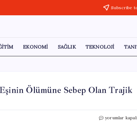
Subscribe t
ĞİTİM
EKONOMİ
SAĞLIK
TEKNOLOJİ
TANI
 Eşinin Ölümüne Sebep Olan Trajik
Karadeniz’de
yorumlar kapal
Ot
Biçme
Kazası: