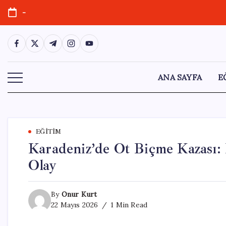
Skip
-
to
content
https://www.facebook.com/
https://twitter.com/
https://t.me/
https://www.instagram.com/
https://youtube.com/
ANA SAYFA
E
EĞITIM
Karadeniz’de Ot Biçme Kazası:
Olay
By
Onur Kurt
22 Mayıs 2026
1 Min Read