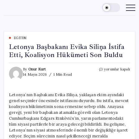
Skip
to
content
EĞITIM
Letonya Başbakanı Evika Siliņa İstifa
Etti, Koalisyon Hükümeti Son Buldu
Letonya
By
Onur Kurt
yorumlar kapalı
Başbakanı
14 Mayıs 2026
1 Min Read
Evika
Siliņa
İstifa
Letonya’nın Başbakanı Evika Siliņa, yaklaşan ekim ayındaki
Etti,
genel seçimler öncesinde istifasını duyurdu. Bu istifa, mevcut
Koalisyon
Hükümeti
koalisyon hükümetinin sona ermesine sebep oldu. Anayasa
Son
gereği, yeni bir başbakan atamakla görevli olan Letonya
Buldu
Cumhurbaşkanı Edgars Rinkēvičs’in, yarın parlamentodaki
için
tüm siyasi partilerle bir araya geleceği bildirildi. Bu gelişme,
Letonya’nın siyasi atmosferinde önemli bir değişikliğe işaret
ediyor. Seçim sürecinin nasıl şekilleneceği merakla