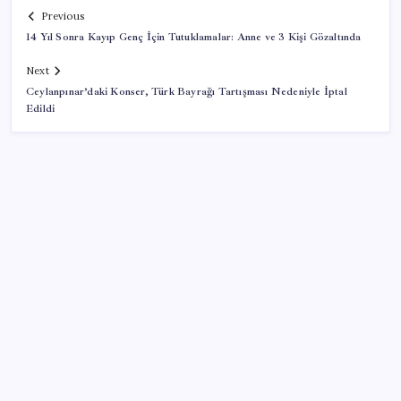
Previous
14 Yıl Sonra Kayıp Genç İçin Tutuklamalar: Anne ve 3 Kişi Gözaltında
Next
Ceylanpınar’daki Konser, Türk Bayrağı Tartışması Nedeniyle İptal
Edildi
SON YAZILAR
Google Pixel Watch 5 Sızdırıldı: İşte Detaylar
İş Bankası’nda üst yönetim değişikliği