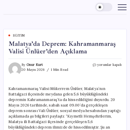
Skip
to
content
EĞITIM
Malatya’da Deprem: Kahramanmaraş
Valisi Ünlüer’den Açıklama
Malatya’da
By
Onur Kurt
yorumlar kapalı
Deprem:
20 Mayıs 2026
1 Min Read
Kahramanmaraş
Valisi
Ünlüer’den
Kahramanmaraş Valisi Mükerrem Ünlüer, Malatya’nın
Açıklama
Battalgazi ilçesinde meydana gelen 5,6 büyüklüğündeki
için
depremin Kahramanmaraş’ta da hissedildiğini duyurdu. 20
Mayıs 2026 tarihinde, sabah saat 09.00’da gerçekleşen
deprem sonrası Vali Ünlüer, sosyal medya hesabından yaptığı
açıklamada şu bilgileri paylaştı: “Kıymetli Hemşehrilerim,
Malatya ili Battalgazi ilçesinde gerçekleşen 5,6
büyüklüğündeki deprem ilimizde de hissedilmiştir. Şu an