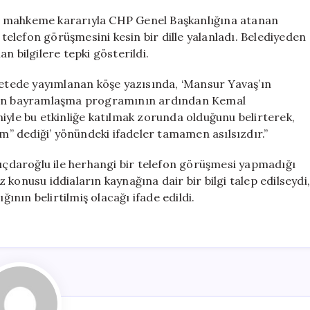
Açıkladı
, mahkeme kararıyla CHP Genel Başkanlığına atanan
için
 telefon görüşmesini kesin bir dille yalanladı. Belediyeden
n bilgilere tepki gösterildi.
zetede yayımlanan köşe yazısında, ‘Mansur Yavaş’ın
en bayramlaşma programının ardından Kemal
iyle bu etkinliğe katılmak zorunda olduğunu belirterek,
im” dediği’ yönündeki ifadeler tamamen asılsızdır.”
lıçdaroğlu ile herhangi bir telefon görüşmesi yapmadığı
konusu iddiaların kaynağına dair bir bilgi talep edilseydi
nın belirtilmiş olacağı ifade edildi.