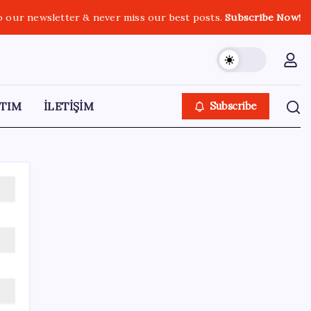
o our newsletter & never miss our best posts.
Subscribe Now!
TIM
İLETİŞİM
Subscribe
SON YAZILAR
Google Pixel Watch 5 Sızdırıldı: İşte
Detaylar