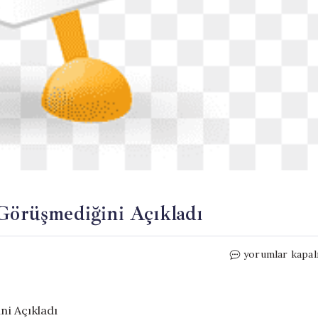
 Görüşmediğini Açıkladı
Mansur
yorumlar kapal
Yavaş,
Kılıçdaroğlu
ile
Görüşmediğini