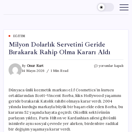
Skip
to
content
EĞITIM
Milyon Dolarlık Servetini Geride
Bırakarak Rahip Olma Kararı Aldı
Milyon
By
Onur Kurt
yorumlar kapalı
Dolarlık
14 Mayıs 2026
1 Min Read
Servetini
Geride
Bırakarak
Dünyaca ünlü kozmetik markası e.l.f Cosmetics’in kurucu
Rahip
ortaklarından Scott-Vincent Borba, lüks Hollywood yaşamını
Olma
Kararı
geride bırakarak Katolik rahibi olmaya karar verdi. 2004
Aldı
yılında kurduğu markayla büyük bir başarı elde eden Borba, bu
için
kararını 52 yaşında hayata geçirdi. Güzellik sektörünün
parlayan yıldızı, Paris Hilton ve Kardashian ailesi gibi ünlü
isimlerle aynı sosyal çevrede yer alırken, birdenbire radikal
bir değişim yaşamaya karar verdi.