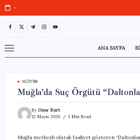
Skip
-
to
content
https://www.facebook.com/
https://twitter.com/
https://t.me/
https://www.instagram.com/
https://youtube.com/
ANA SAYFA
E
EĞITIM
Muğla’da Suç Örgütü “Daltonla
By
Onur Kurt
12 Mayıs 2026
1 Min Read
Muğla merkezli olarak faaliyet gösteren “Daltonla