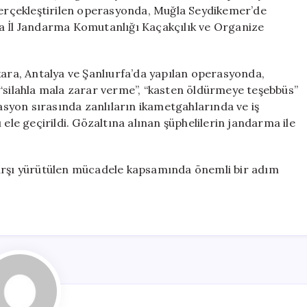
Çökertildi
 gerçekleştirilen operasyonda, Muğla Seydikemer’de
için
da İl Jandarma Komutanlığı Kaçakçılık ve Organize
kara, Antalya ve Şanlıurfa’da yapılan operasyonda,
”, “silahla mala zarar verme”, “kasten öldürmeye teşebbüs”
rasyon sırasında zanlıların ikametgahlarında ve iş
 ele geçirildi. Gözaltına alınan şüphelilerin jandarma ile
karşı yürütülen mücadele kapsamında önemli bir adım