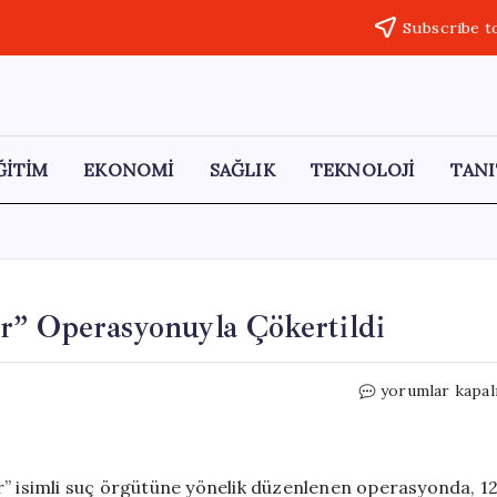
Subscribe t
ĞİTİM
EKONOMİ
SAĞLIK
TEKNOLOJİ
TANI
r” Operasyonuyla Çökertildi
Muğla’da
yorumlar kapal
Suç
Örgütü
“Daltonlar”
Operasyonuyla
r” isimli suç örgütüne yönelik düzenlenen operasyonda, 1