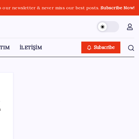
o our newsletter & never miss our best posts.
Subscribe Now!
TIM
İLETİŞİM
Subscribe
ı
SON YAZILAR
Meta’dan Yazılımcılar için Yeni Araç: Muse
2
Code