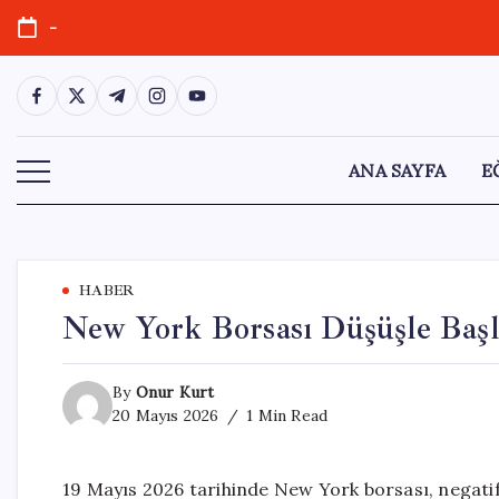
Skip
-
to
content
https://www.facebook.com/
https://twitter.com/
https://t.me/
https://www.instagram.com/
https://youtube.com/
ANA SAYFA
E
HABER
New York Borsası Düşüşle Başla
By
Onur Kurt
20 Mayıs 2026
1 Min Read
19 Mayıs 2026 tarihinde New York borsası, negatif 