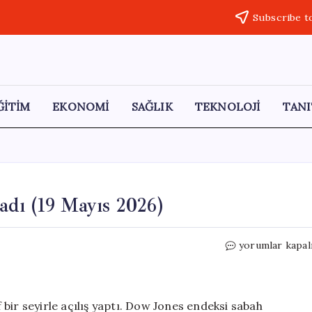
Subscribe t
ĞİTİM
EKONOMİ
SAĞLIK
TEKNOLOJİ
TANI
dı (19 Mayıs 2026)
New
yorumlar kapal
York
Borsası
Düşüşle
Başladı
bir seyirle açılış yaptı. Dow Jones endeksi sabah