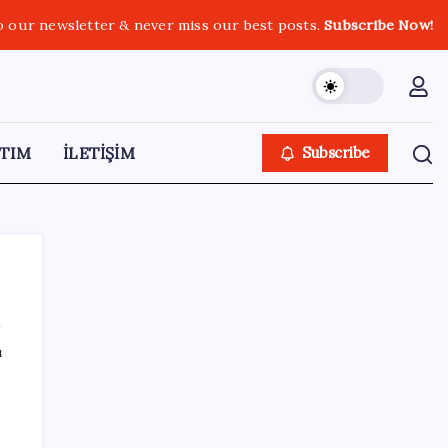
o our newsletter & never miss our best posts.
Subscribe Now!
TIM
İLETİŞİM
Subscribe
ı
SON YAZILAR
Meta’dan Yazılımcılar için Yeni Araç: Muse
Code