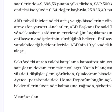
saatlerinde 49.696,53 puana yükselirken, S&P 500 
endeksi ise yüzde 0,64 değer kaybıyla 25.923,49 p
ABD tahvil faizlerindeki artış ve çip hisselerine yö
atmosfer yarattı. Analistler, ABD Başkanı Donald Tr
yönelik askeri saldırının ertelendiğini” açıklaması
enflasyon endişelerinin sürdüğünü belirtti. Enflas
yapılabileceği beklentileriyle, ABD’nin 10 yıl vadeli
ulaştı.
Sektördeki artan talebi karşılama kapasitesinin yet
satışların devam etmesine yol açtı. Yarın bilançosu
yüzde 1 düşüşle işlem görürken, Qualcomm hisseler
Ayrıca, perakende devi Home Depot’un bugün açıkla
beklentilerin üzerinde kalmasına rağmen, şirketin h
Yusuf Arslan