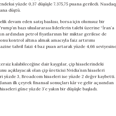
(19
endeksi yüzde 0,37 düşüşle 7.375,75 puana geriledi. Nasdaq
Mayıs
uana düştü.
2026)
için
nelik devam eden satış baskısı, borsa için olumsuz bir
ump’ın bazı uluslararası liderlerin talebi üzerine “İran’a
nın ardından petrol fiyatlarının bir miktar gerilese de
yonu kontrol altına almak amacıyla faiz artırımı
 hazine tahvil faizi 4 baz puan artarak yüzde 4,66 seviyesin
ersiz kalabileceğine dair kaygılar, çip hisselerindeki
nu açıklayacak olan çip üreticisi Nvidia’nın hisseleri
i yüzde 3, Broadcom hisseleri ise yüzde 2 değer kaybetti.
nan ilk çeyrek finansal sonuçları kâr ve gelir açısından
isseleri güne yüzde 3’e yakın bir düşüşle başladı.