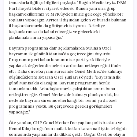
temaslarla ilgili şu bilgileri paylaştı: “Bugün Meclis’teyiz. DEM
Parti heyeti bizleri ziyaret edecek. Bunun yanı sıra grup
başkanvekillerimiz ve MYK üyelerimizle geleceğe yönelik bir
toplantı yapacağız. Ayrıca il dışından gelen ve burada bulunan
il başkanlarımızla da görüşmek istiyoruz. Belediye
başkanlarımızı da kabul edeceğiz ve gelecekteki
planlamalarımızı yapacağız.”
Bayram programına dair açıklamalarda bulunan Özel,
bayramın ilk gününü Manisa’da geçireceğini duyurdu.
Programın geri kalan kısmının ise parti yetkilileriyle
yapılacak değerlendirmelerin ardından netleşeceğini ifade
etti. Daha önce bayram sürecinde Genel Merkez’de kalmayı
düşündüklerini aktaran Özel, şunları söyledi: “Bayramın ilk
günü Manisa’da olacağım. Bayram programını henüz
tamamlamadık. Arkadaşlarımızla çalıştıktan sonra bunu
netleştireceğiz. Genel Merkez’de kalmayı planlıyorduk, bu
nedenle bayram süresince herhangi bir resmi ya da özel
programımız yoktu. Bu çerçevede gerekli görüşmeleri
yapacağız.”
Öte yandan, CHP Genel Merkezi’ne yapılan polis baskını ve
Kemal Kılıçdaroğlu’nun mutlak butlan kararına ilişkin tebligatı
sonrasında yaşananlar da dikkat çekti. Özgür Özel, bu olayın