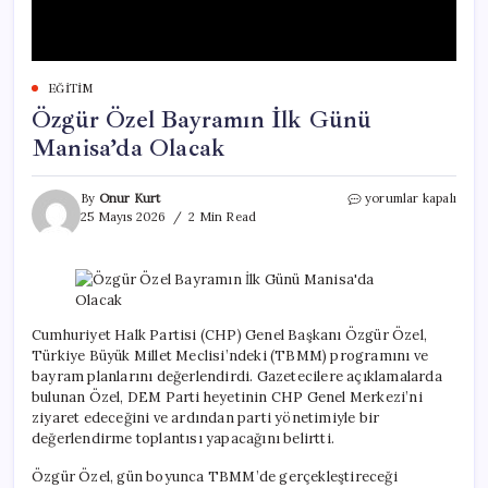
EĞITIM
Özgür Özel Bayramın İlk Günü
Manisa’da Olacak
Özgür
By
Onur Kurt
yorumlar kapalı
Özel
25 Mayıs 2026
2 Min Read
Bayramın
İlk
Günü
Manisa’da
Olacak
için
Cumhuriyet Halk Partisi (CHP) Genel Başkanı Özgür Özel,
Türkiye Büyük Millet Meclisi’ndeki (TBMM) programını ve
bayram planlarını değerlendirdi. Gazetecilere açıklamalarda
bulunan Özel, DEM Parti heyetinin CHP Genel Merkezi’ni
ziyaret edeceğini ve ardından parti yönetimiyle bir
değerlendirme toplantısı yapacağını belirtti.
Özgür Özel, gün boyunca TBMM’de gerçekleştireceği