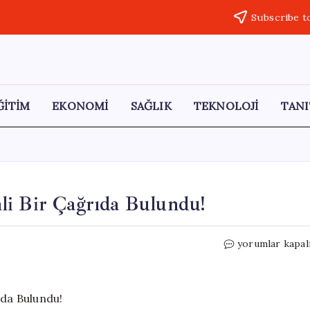
Subscribe t
ĞİTİM
EKONOMİ
SAĞLIK
TEKNOLOJİ
TANI
li Bir Çağrıda Bulundu!
Özgür
yorumlar kapal
Özel,
Vatandaşlara
Önemli
Bir