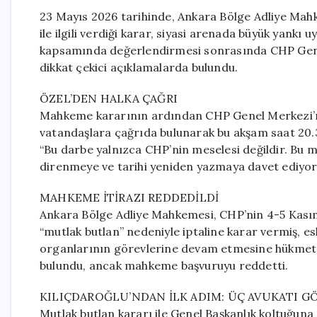
23 Mayıs 2026 tarihinde, Ankara Bölge Adliye Mahk
ile ilgili verdiği karar, siyasi arenada büyük yankı
kapsamında değerlendirmesi sonrasında CHP Genel
dikkat çekici açıklamalarda bulundu.
ÖZEL’DEN HALKA ÇAĞRI
Mahkeme kararının ardından CHP Genel Merkezi’nd
vatandaşlara çağrıda bulunarak bu akşam saat 20.
“Bu darbe yalnızca CHP’nin meselesi değildir. Bu me
direnmeye ve tarihi yeniden yazmaya davet ediyor
MAHKEME İTİRAZI REDDEDİLDİ
Ankara Bölge Adliye Mahkemesi, CHP’nin 4-5 Kasım 
“mutlak butlan” nedeniyle iptaline karar vermiş, e
organlarının görevlerine devam etmesine hükmetmi
bulundu, ancak mahkeme başvuruyu reddetti.
KILIÇDAROĞLU’NDAN İLK ADIM: ÜÇ AVUKATI G
Mutlak butlan kararı ile Genel Başkanlık koltuğuna