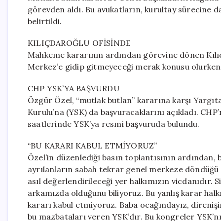
görevden aldı. Bu avukatların, kurultay sürecine d
belirtildi.
KILIÇDAROĞLU OFİSİNDE
Mahkeme kararının ardından görevine dönen Kılıçd
Merkez’e gidip gitmeyeceği merak konusu olurken,
CHP YSK’YA BAŞVURDU
Özgür Özel, “mutlak butlan” kararına karşı Yargıtay
Kurulu’na (YSK) da başvuracaklarını açıkladı. CH
saatlerinde YSK’ya resmi başvuruda bulundu.
“BU KARARI KABUL ETMİYORUZ”
Özel’in düzenlediği basın toplantısının ardından,
ayrılanların sabah tekrar genel merkeze döndüğü b
asıl değerlendirileceği yer halkımızın vicdanıdır. Siy
arkamızda olduğunu biliyoruz. Bu yanlış karar halk
kararı kabul etmiyoruz. Baba ocağındayız, direni
bu mazbataları veren YSK’dır. Bu kongreler YSK’nı