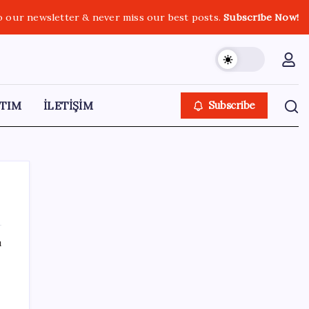
o our newsletter & never miss our best posts.
Subscribe Now!
TIM
İLETİŞİM
Subscribe
ı
SON YAZILAR
Google Pixel Watch 5 Sızdırıldı: İşte
Detaylar