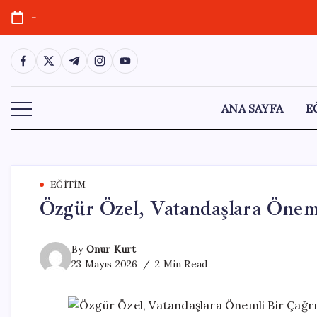
Skip
-
to
content
https://www.facebook.com/
https://twitter.com/
https://t.me/
https://www.instagram.com/
https://youtube.com/
ANA SAYFA
E
EĞITIM
Özgür Özel, Vatandaşlara Önem
By
Onur Kurt
23 Mayıs 2026
2 Min Read