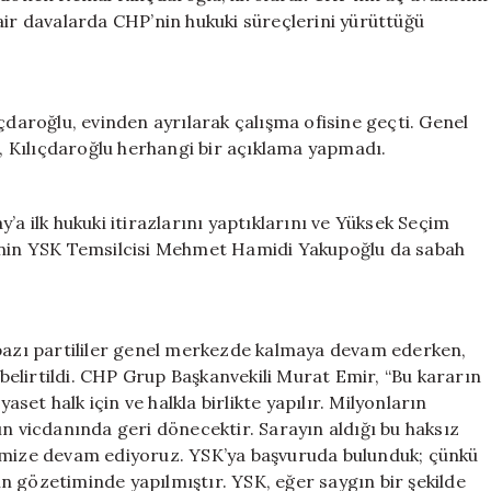
air davalarda CHP’nin hukuki süreçlerini yürüttüğü
aroğlu, evinden ayrılarak çalışma ofisine geçti. Genel
 Kılıçdaroğlu herhangi bir açıklama yapmadı.
’a ilk hukuki itirazlarını yaptıklarını ve Yüksek Seçim
P’nin YSK Temsilcisi Mehmet Hamidi Yakupoğlu da sabah
 bazı partililer genel merkezde kalmaya devam ederken,
elirtildi. CHP Grup Başkanvekili Murat Emir, “Bu kararın
aset halk için ve halkla birlikte yapılır. Milyonların
ın vicdanında geri dönecektir. Sarayın aldığı bu haksız
şimize devam ediyoruz. YSK’ya başvuruda bulunduk; çünkü
n gözetiminde yapılmıştır. YSK, eğer saygın bir şekilde