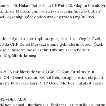
Çağrıda
emesi 36. Hukuk Dairesi’nin CHP’nin 38. Olağan Kurultayı
Bulundu!
 uyandırdı. Mahkemenin, kurultay sürecini “mutlak butlan”
için
 Başkanlığı görevinden uzaklaştırılan Özgür Özel,
e olağanüstü bir toplantı gerçekleştiren Özgür Özel,
30’da CHP Genel Merkezi önüne gelmelerini istedi. Özel,
sele, milletin meselesidir! Ülkesini seven herkesi
um” şeklinde konuştu.
2023 tarihlerinde yaptığı 38. Olağan Kurultayı’nın
ski CHP Genel Başkanı Kemal Kılıçdaroğlu ile önceki parti
şti. Bu karara karşı CHP Genel Merkezi hukuki itirazda
ÖREVDEN ALDI
 dönen Kemal Kılıçdaroğlu, ilk olarak CHP’nin üç avukatını