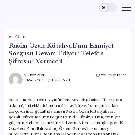
Skip
to
content
EĞITIM
Rasim Ozan Kütahyalı’nın Emniyet
Sorgusu Devam Ediyor: Telefon
Şifresini Vermedi!
Rasim
By
Onur Kurt
yorumlar kapalı
Ozan
16 Mayıs 2026
1 Min Read
Kütahyalı’nın
Emniyet
Sorgusu
Adana merkezli olarak yürütülen “yasa dışı bahis”, “kara para
Devam
aklama”, “nitelikli dolandırıcılık” ve “rüşvet” soruşturmaları
Ediyor:
Telefon
çerçevesinde gözaltına alınan Rasim Ozan Kütahyalı’nın
Şifresini
gözaltı süresinin uzatıldığı bildirildi. Kütahyalı’nın, emniyet
Vermedi!
güçlerine telefonunun şifresini vermekten kaçındığı öğrenildi.
için
Gazeteci Emrullah Erdinç, Özlem Gürses’in sunumuyla
SÖZCÜ TV Hafta Sonu Ana Haber programına bağlanarak,