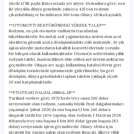
yüzde 12’lik payla ikinci sırada yer alıyor. Uzmanlara göre, son
iki yüzyılda dünya genelinde yalnızca 425 ton rodyum
çıkarılabilmiş ve bu miktarın 300 tonu Güney Afrika kaynaklı.
**OTOMOTİV SEKTÖRÜNDEKİ YÜKSEK TALEP**
Rodyum, en çok otomotiv endüstrisi tarafından
tüketilmektedir. Bu metal, asit yağmurlarına neden olan azot
oksitlerin güvenli azota dönüşümündeki rolü nedeniyle, 30 yılı
aşkın süredir motorların katalitik konvertörlerinde zorunlu
bir bileşen olarak kullanılmaktadır. Otomotiv sektörünün yıllık
rodyum talebi, madencilikten elde edilen net üretim miktarını
geçmektedir. Oluşan arz açığı, kullanılmış katalizörlerin geri
dönüşüm tesislerinde işlenmesiyle giderilmekte; bu geri
dönüşüm, dünya genelindeki toplam talebin yaklaşık yüzde
20’sini karşılamaktadır.
**FİYATDAKİ DALGALANMALAR**
Tarihsel verilere göre, 1970’lerde troy onsu 200 dolar
seviyesinde olan rodyum, zamanla büyük fiyat dalgalanmaları
yaşamıştır. Şubat 2026’da ons başına 12 bin 240 dolara
ulaşarak tarihi bir zirve yapmış olan rodyum, 1 Haziran 2026
itibarıyla troy ons başına 8 bin 800 dolar (gram başına 283
dolar) seviyesinde işlem görmektedir. Güney Afrika için
stratejik bir öneme sahip olan rodyum ihracatı, ülkeye yıllık