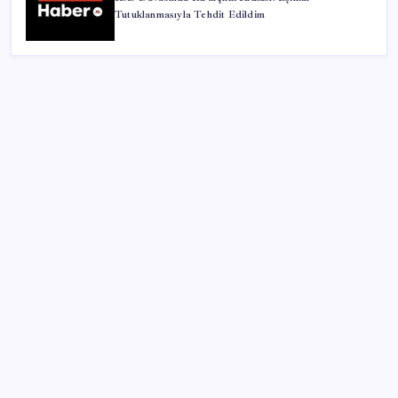
Tutuklanmasıyla Tehdit Edildim
SON YAZILAR
Meta’dan Yazılımcılar için Yeni Araç: Muse Code
Intel’den TSMC’ye Rakip Teknoloji: 2027’de Geliyor
‘Çerçeve yasa’ya bir tepki de Yeniden Refah’tan: ‘Ne
çerçevesi belli, ne de çerçevenin yasası’
iPhone ve Windows Arasında Kopyala Yapıştır
Dönemi Başlıyor