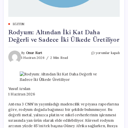
EĞITIM
Rodyum: Altından İki Kat Daha
Değerli ve Sadece İki Ülkede Üretiliyor
Rodyum:
By
Onur Kurt
yorumlar kapalı
Altından
1 Haziran 2026
2 Min Read
İki
Kat
Daha
Değerli
ve
Sadece
Yusuf Arslan
İki
1 Haziran 2026
Ülkede
Üretiliyor
Antena 3 CNN’in yayımladığı madencilik ve piyasa raporlarına
için
göre, rodyum doğada bağımsız bir şekilde bulunmuyor. Bu
değerli metal, yalnızca platin ve nikel cevherlerinin işlenmesi
sırasında yan ürün olarak elde edilebiliyor. Küresel rodyum
arzının yüzde 85’ini tek başına Güney Afrika sağlarken, Rusya