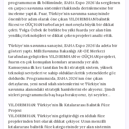
programımızın ilk bölümünde, SAHA Expo 2026’da sergilenen
GÜÇHAN
en çarpıcı savunma sistemleri hakkında derinlemesine bir
için
inceleme yaptık. Fuar, Türkiye’nin savunma sanayisinde
önemli bir adım olarak öne çıkan YILDIRIMHAN balistik
füzesi ve GÜÇHAN turbofan jet motoruyla büyük bir dikkat
çekti. Tolga Özbek ile birlikte bu yılki fuarda yer alan tüm
yenilikçi teknolojileri ve dikkat çeken projeleri analiz ettik.
Türkiye’nin savunma sanayisi, SAHA Expo 2026’da adeta bir
gösteri yaptı. Milli Savunma Bakanlığı AR-GE Merkezi
tarafından geliştirilen YILDIRIMHAN ve GÜÇHAN projeleri,
fuarın en çok konuşulan konuları arasında yer aldı.
Kamuoyuna ilk kez tanıtılan bu iki stratejik sistem, yüksek
teknoloji seviyeleri ve sahip oldukları kritik yeteneklerle göz
doldurdu. Programımızda, SAHA 2026’nın öne çıkan
detaylarını, yeni nesil silah sistemlerini ve Türkiye’nin
savunma alanındaki stratejik hamlelerini ele alıyoruz. Şimdi
sizleri programımızla baş başa bırakıyoruz, iyi seyirler…
YILDIRIMHAN: Türkiye’nin İlk Kıtalararası Balistik Füze
Projesi
YILDIRIMHAN, Türkiye’nin geliştirdiği en iddialı füze
projelerinden biri olarak dikkat çekiyor. Uzun menzilli
kıtalararası balistik füze kategorisinde yer alan sistemin