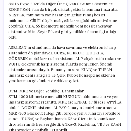
SAHA Expo 2026’da Diğer Öne Çıkan Savunma Sistemleri
ROKETSAN, fuarda birçok dikkat çekici lansmana imza attı.
NEŞTER, minimum yan hasar için geliştirilmiş kesici
mühimmat; CİRİT, düşük maliyetli lazer güdümlü anti-drone
çözümü; CİDA, 55 kilometre menzilli yeni nesil tanksavar
sistemi ve Mini Seyir Füzesi gibi yenilikler fuarın ilgi odağı
oldu.
ASELSAN’ın standında da hava savunma ve elektronik harp
sistemleri ön plandaydı. GÜRZ, KORKUT, EJDERHA,
GÖKBERK mobil lazer silah sistemi, ALP alçak irtifa radarı ve
PUHU elektronik harp sistemi, fuarda sergilenen önemli
sistemler arasındaydı. Bunun yanı sıra, KILIÇ ve TUFAN
insansız deniz araçları ile Çelik Kubbe konseptine eklenen
yeni katman çözümleri de dikkat çekti.
STM, MKE ve Diğer Yenilikçi Lansmanlar
STM, 1000 kilometre menzilli KUZGUN mühimmatını ve yeni
insansız sistemleri tanıttı. MKE ise ENFAL-17 füzesi, ATTİLA
obüsü, BOZKIR sistemi, ALPAY-2 mayın temizleme aracı ve
MKE-300 Blackout tüfeği gibi birçok yeni ürünü ziyaretçilere
sundu. TUSAŞ ve Baykar, fuarda K2 ve Sivrisinek kamikaze
drone’larını ilk kez sergiledi. ANKA-3, Kızılelma, TB3 ve KAAN
gibi projeler de büyük ilgi gördü.