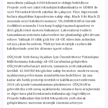
menzilinin yaklaşık 6.000 kilometre olduğu belirtiliyor.
Projede yerli sıvı yakıt teknolojisi kullanılmakta ve UDMH ile
Azot Tetraoksit türevli yakıtlar ile çalışıyor. Füze, hipersonik
hızlara ulaşabilme kapasitesine sahip olup, Mach 9 ile Mach 25
arasında seyir kabiliyeti sunuyor. YILDIRIMHAN’ın önemli
özellikleri arasında 3 ton harp başlığı taşıma kapasitesi ve
dört güçlü roket motoru bulunuyor. Laboratuvar testleri
tamamlanan sistemin saha testleri ise planlandığı gibi devam
ediyor. Yaklaşık 10 yıllık gizli bir AR-GE sürecinin ardından
ortaya çıkan bu sistem, Türkiye’nin stratejik caydırıcılık
kabiliyetinde yeni bir döneme işaret ediyor.
GÜÇHAN: Yerli Savaş Uçakları İçin Önemli Motor Teknolojisi
Milli Savunma Bakanlığı AR-GE tarafından geliştirilen
GÜÇHAN turbofan jet motoru, tamamen yerli imkanlarla
üretildi. 42.000 lbf itki gücüne sahip bu motor, modern savaş
uçaklarının performans standartlarını hedefliyor. Şu ana
kadar altı farklı prototip üretildi ve kalifikasyon testlerinin
2026 yılı içinde tamamlanması planlanıyor. GÜÇHAN’ın
gelecekteka yerli savaş uçaklarında, insansız hava araçlarında
ve diğer hava platformlarında kullanılacağı öngörülüyor.
Projede kullanılan tüm kritik bileşenlerin yerli olarak
geliştirilmesi, motorun stratejik önemini artırıyor.