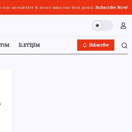
o our newsletter & never miss our best posts.
Subscribe Now!
TIM
İLETİŞİM
Subscribe
ı
SON YAZILAR
Meta’dan Yazılımcılar için Yeni Araç: Muse
Code