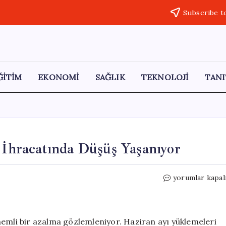
Subscribe t
ĞİTİM
EKONOMİ
SAĞLIK
TEKNOLOJİ
TANI
l İhracatında Düşüş Yaşanıyor
Suudi
yorumlar kapal
Arabistan’ın
Çin’e
Petrol
İhracatında
nemli bir azalma gözlemleniyor. Haziran ayı yüklemeleri