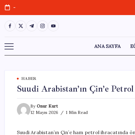
Skip
-
to
content
https://www.facebook.com/
https://twitter.com/
https://t.me/
https://www.instagram.com/
https://youtube.com/
ANA SAYFA
E
HABER
Suudi Arabistan’ın Çin’e Petro
By
Onur Kurt
12 Mayıs 2026
1 Min Read
Suudi Arabistan’ın Çin’e ham petrol ihracatında ö