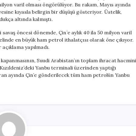
Düşüş
 milyon varil olması öngörülüyor. Bu rakam, Mayıs ayında
Yaşanıyor
yesine kıyasla belirgin bir düşüşü gösteriyor. Üstelik,
için
dukça altında kalmıştı.
i savaş öncesi dönemde, Çin’e aylık 40 ila 50 milyon varil
nelinde en büyük ham petrol ithalatçısı olarak öne çıkıyor.
r açıklama yapılmadı.
kapanmasının, Suudi Arabistan’ın toplam ihracat hacmin
ü Kızıldeniz’deki Yanbu terminali üzerinden yaptığı
aziran ayında Çin’e gönderilecek tüm ham petrolün Yanbu