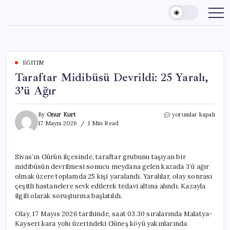
Skip
to
content
EĞITIM
Taraftar Midibüsü Devrildi: 25 Yaralı,
3’ü Ağır
Taraftar
By
Onur Kurt
yorumlar kapalı
Midibüsü
17 Mayıs 2026
1 Min Read
Devrildi:
25
Yaralı,
Sivas’ın Gürün ilçesinde, taraftar grubunu taşıyan bir
3’ü
midibüsün devrilmesi sonucu meydana gelen kazada 3’ü ağır
Ağır
için
olmak üzere toplamda 25 kişi yaralandı. Yaralılar, olay sonrası
çeşitli hastanelere sevk edilerek tedavi altına alındı. Kazayla
ilgili olarak soruşturma başlatıldı.
Olay, 17 Mayıs 2026 tarihinde, saat 03.30 sıralarında Malatya-
Kayseri kara yolu üzerindeki Güneş köyü yakınlarında