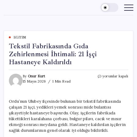
Skip
to
content
EĞITIM
Tekstil Fabrikasında Gıda
Zehirlenmesi İhtimali: 21 İşçi
Hastaneye Kaldırıldı
Tekstil
By
Onur Kurt
yorumlar kapalı
Fabrikasında
15 Mayıs 2026
1 Min Read
Gıda
Zehirlenmesi
İhtimali:
Ordu’nun Ulubey ilçesinde bulunan bir tekstil fabrikasında
21
çalışan 21 işçi, yedikleri yemek sonrası mide bulantısı
İşçi
Hastaneye
şikayetiyle hastaneye başvurdu. Olay, işçilerin fabrikada
Kaldırıldı
tükettikleri karalahana çorbası, bulgur pilavı, cacık ve mısır
için
ekmeği sonrası meydana geldi. Hastaneye kaldırılan işçilerin
sağlık durumlarının genel olarak iyi olduğu bildirildi.