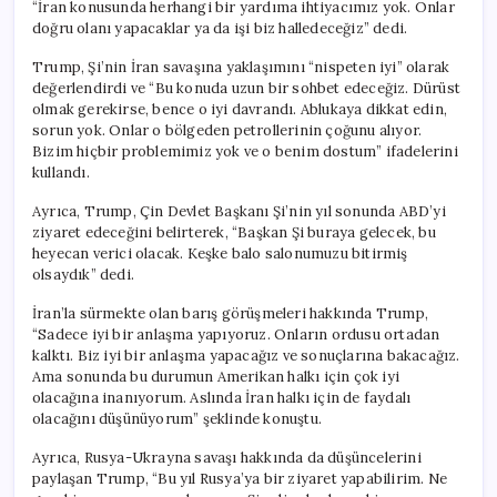
“İran konusunda herhangi bir yardıma ihtiyacımız yok. Onlar
doğru olanı yapacaklar ya da işi biz halledeceğiz” dedi.
Trump, Şi’nin İran savaşına yaklaşımını “nispeten iyi” olarak
değerlendirdi ve “Bu konuda uzun bir sohbet edeceğiz. Dürüst
olmak gerekirse, bence o iyi davrandı. Ablukaya dikkat edin,
sorun yok. Onlar o bölgeden petrollerinin çoğunu alıyor.
Bizim hiçbir problemimiz yok ve o benim dostum” ifadelerini
kullandı.
Ayrıca, Trump, Çin Devlet Başkanı Şi’nin yıl sonunda ABD’yi
ziyaret edeceğini belirterek, “Başkan Şi buraya gelecek, bu
heyecan verici olacak. Keşke balo salonumuzu bitirmiş
olsaydık” dedi.
İran’la sürmekte olan barış görüşmeleri hakkında Trump,
“Sadece iyi bir anlaşma yapıyoruz. Onların ordusu ortadan
kalktı. Biz iyi bir anlaşma yapacağız ve sonuçlarına bakacağız.
Ama sonunda bu durumun Amerikan halkı için çok iyi
olacağına inanıyorum. Aslında İran halkı için de faydalı
olacağını düşünüyorum” şeklinde konuştu.
Ayrıca, Rusya-Ukrayna savaşı hakkında da düşüncelerini
paylaşan Trump, “Bu yıl Rusya’ya bir ziyaret yapabilirim. Ne