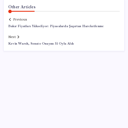
Other Articles
Previous
Bakır Fiyatları Yükseliyor: Piyasalarda Şaşırtan Hareketlenme
Next
Kevin Warsh, Senato Onayını 51 Oyla Aldı
SON YAZILAR
Google Pixel Watch 5 Sızdırıldı: İşte Detaylar