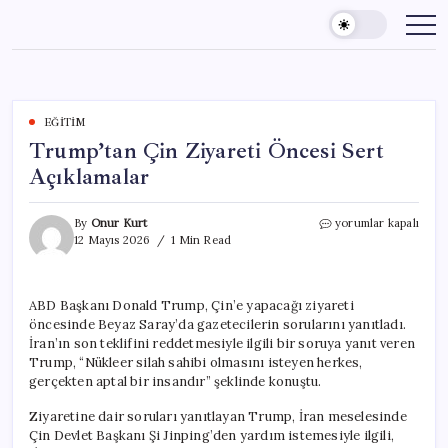
Skip
to
content
EĞITIM
Trump’tan Çin Ziyareti Öncesi Sert
Açıklamalar
Trump’tan
By
Onur Kurt
yorumlar kapalı
Çin
12 Mayıs 2026
1 Min Read
Ziyareti
Öncesi
Sert
ABD Başkanı Donald Trump, Çin’e yapacağı ziyareti
Açıklamalar
öncesinde Beyaz Saray’da gazetecilerin sorularını yanıtladı.
için
İran’ın son teklifini reddetmesiyle ilgili bir soruya yanıt veren
Trump, “Nükleer silah sahibi olmasını isteyen herkes,
gerçekten aptal bir insandır” şeklinde konuştu.
Ziyaretine dair soruları yanıtlayan Trump, İran meselesinde
Çin Devlet Başkanı Şi Jinping’den yardım istemesiyle ilgili,