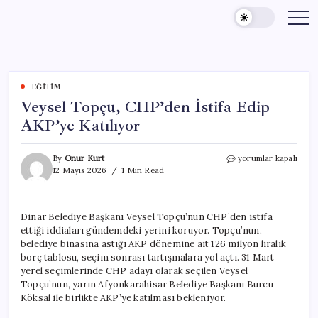
Skip
to
content
EĞITIM
Veysel Topçu, CHP’den İstifa Edip
AKP’ye Katılıyor
Veysel
By
Onur Kurt
yorumlar kapalı
Topçu,
12 Mayıs 2026
1 Min Read
CHP’den
İstifa
Edip
Dinar Belediye Başkanı Veysel Topçu’nun CHP’den istifa
AKP’ye
ettiği iddiaları gündemdeki yerini koruyor. Topçu’nun,
Katılıyor
için
belediye binasına astığı AKP dönemine ait 126 milyon liralık
borç tablosu, seçim sonrası tartışmalara yol açtı. 31 Mart
yerel seçimlerinde CHP adayı olarak seçilen Veysel
Topçu’nun, yarın Afyonkarahisar Belediye Başkanı Burcu
Köksal ile birlikte AKP’ye katılması bekleniyor.