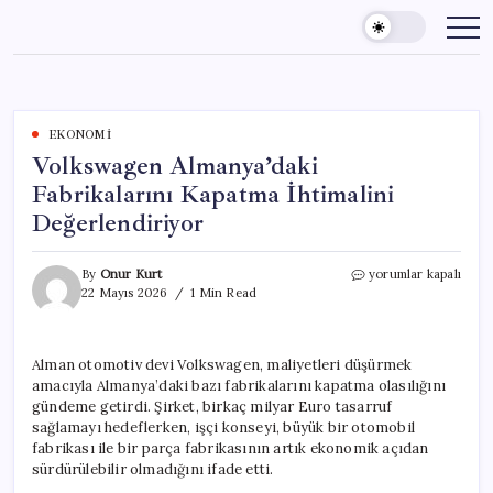
Skip
to
content
EKONOMI
Volkswagen Almanya’daki
Fabrikalarını Kapatma İhtimalini
Değerlendiriyor
Volkswagen
By
Onur Kurt
yorumlar kapalı
Almanya’daki
22 Mayıs 2026
1 Min Read
Fabrikalarını
Kapatma
İhtimalini
Alman otomotiv devi Volkswagen, maliyetleri düşürmek
Değerlendiriyor
amacıyla Almanya’daki bazı fabrikalarını kapatma olasılığını
için
gündeme getirdi. Şirket, birkaç milyar Euro tasarruf
sağlamayı hedeflerken, işçi konseyi, büyük bir otomobil
fabrikası ile bir parça fabrikasının artık ekonomik açıdan
sürdürülebilir olmadığını ifade etti.