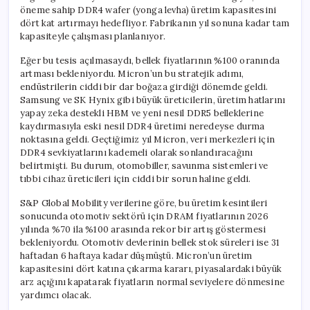
öneme sahip DDR4 wafer (yonga levha) üretim kapasitesini
dört kat artırmayı hedefliyor. Fabrikanın yıl sonuna kadar tam
kapasiteyle çalışması planlanıyor.
Eğer bu tesis açılmasaydı, bellek fiyatlarının %100 oranında
artması bekleniyordu. Micron’un bu stratejik adımı,
endüstrilerin ciddi bir dar boğaza girdiği dönemde geldi.
Samsung ve SK Hynix gibi büyük üreticilerin, üretim hatlarını
yapay zeka destekli HBM ve yeni nesil DDR5 belleklerine
kaydırmasıyla eski nesil DDR4 üretimi neredeyse durma
noktasına geldi. Geçtiğimiz yıl Micron, veri merkezleri için
DDR4 sevkiyatlarını kademeli olarak sonlandıracağını
belirtmişti. Bu durum, otomobiller, savunma sistemleri ve
tıbbi cihaz üreticileri için ciddi bir sorun haline geldi.
S&P Global Mobility verilerine göre, bu üretim kesintileri
sonucunda otomotiv sektörü için DRAM fiyatlarının 2026
yılında %70 ila %100 arasında rekor bir artış göstermesi
bekleniyordu. Otomotiv devlerinin bellek stok süreleri ise 31
haftadan 6 haftaya kadar düşmüştü. Micron’un üretim
kapasitesini dört katına çıkarma kararı, piyasalardaki büyük
arz açığını kapatarak fiyatların normal seviyelere dönmesine
yardımcı olacak.