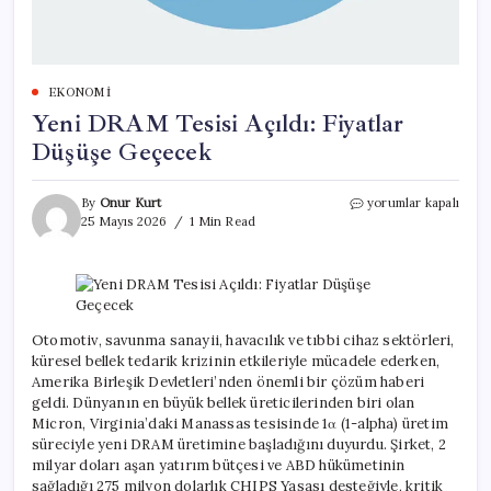
EKONOMI
Yeni DRAM Tesisi Açıldı: Fiyatlar
Düşüşe Geçecek
Yeni
By
Onur Kurt
yorumlar kapalı
DRAM
25 Mayıs 2026
1 Min Read
Tesisi
Açıldı:
Fiyatlar
Düşüşe
Geçecek
için
Otomotiv, savunma sanayii, havacılık ve tıbbi cihaz sektörleri,
küresel bellek tedarik krizinin etkileriyle mücadele ederken,
Amerika Birleşik Devletleri’nden önemli bir çözüm haberi
geldi. Dünyanın en büyük bellek üreticilerinden biri olan
Micron, Virginia’daki Manassas tesisinde 1α (1-alpha) üretim
süreciyle yeni DRAM üretimine başladığını duyurdu. Şirket, 2
milyar doları aşan yatırım bütçesi ve ABD hükümetinin
sağladığı 275 milyon dolarlık CHIPS Yasası desteğiyle, kritik