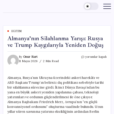
Skip
to
content
EĞITIM
Almanya’nın Silahlanma Yarışı: Rusya
ve Trump Kaygılarıyla Yeniden Doğuş
Almanya’nın
By
Onur Kurt
yorumlar kapalı
Silahlanma
11 Mayıs 2026
2 Min Read
Yarışı:
Rusya
ve
Almanya, Rusya’nın Ukrayna üzerindeki askeri harekâtı ve
Trump
ABD Başkanı Trump’ın belirsiz dış politikası sebebiyle tarihi
Kaygılarıyla
Yeniden
bir silahlanma sürecine girdi. İkinci Dünya Savaşı’ndan bu
Doğuş
yana en büyük askeri yeniden yapılanma çabası, teknoloji
için
yatırımları ve ordunun güçlendirilmesi ile öne çıkıyor.
Almanya Başbakanı Friedrich Merz, Avrupa’nın “en güçlü
konvansiyonel ordusunu” oluşturma vaadinde bulundu. Uzun
yıllar süren savunma yatırımı eksikliğinin ardından Berlin