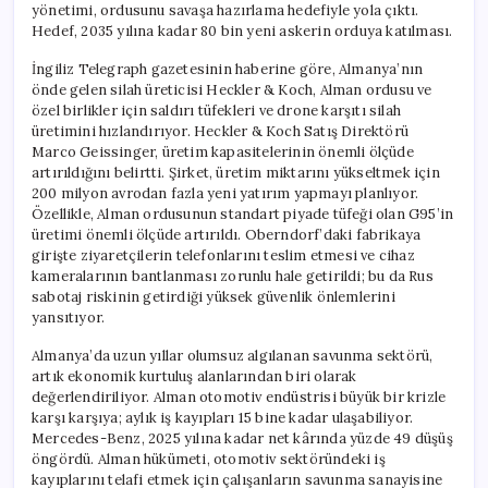
yönetimi, ordusunu savaşa hazırlama hedefiyle yola çıktı.
Hedef, 2035 yılına kadar 80 bin yeni askerin orduya katılması.
İngiliz Telegraph gazetesinin haberine göre, Almanya’nın
önde gelen silah üreticisi Heckler & Koch, Alman ordusu ve
özel birlikler için saldırı tüfekleri ve drone karşıtı silah
üretimini hızlandırıyor. Heckler & Koch Satış Direktörü
Marco Geissinger, üretim kapasitelerinin önemli ölçüde
artırıldığını belirtti. Şirket, üretim miktarını yükseltmek için
200 milyon avrodan fazla yeni yatırım yapmayı planlıyor.
Özellikle, Alman ordusunun standart piyade tüfeği olan G95’in
üretimi önemli ölçüde artırıldı. Oberndorf’daki fabrikaya
girişte ziyaretçilerin telefonlarını teslim etmesi ve cihaz
kameralarının bantlanması zorunlu hale getirildi; bu da Rus
sabotaj riskinin getirdiği yüksek güvenlik önlemlerini
yansıtıyor.
Almanya’da uzun yıllar olumsuz algılanan savunma sektörü,
artık ekonomik kurtuluş alanlarından biri olarak
değerlendiriliyor. Alman otomotiv endüstrisi büyük bir krizle
karşı karşıya; aylık iş kayıpları 15 bine kadar ulaşabiliyor.
Mercedes-Benz, 2025 yılına kadar net kârında yüzde 49 düşüş
öngördü. Alman hükümeti, otomotiv sektöründeki iş
kayıplarını telafi etmek için çalışanların savunma sanayisine