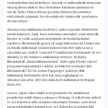
yönlendirilmesini hedefliyor. Kaynak ve mühendislik deneyimi
olan işçilerin silah ve füze üretimine katılması planlanıyor.
Ancak, İkinci Dünya Savaşı geçmişi dolayısıyla savunma
sektöründe çalışmak, bazı kesimlerde rahatsızlık yaratmaya
devam ediyor.
Almanya’nın silahlanma hedefleri, sadece piyade tüfekleriyle
sınırlı kalmıyor; tank, hava savunma sistemleri, uzun menzilli
füzeler ve zırhlı araçların üretiminde de hızlandırmalar
yapılıyor. Rheinmetall, geçen yıl Aşağı Saksonya’da Avrupa’nın
en büyük mühimmat tesislerinden birini 500 milyon avro
yatırımla açtı. Şirket, Leopard II tanklarının üretiminde de yer
almakta ve yüz binlerce mühimmat üretiyor. Bu hafta,
Rheinmetall, Alman hükümetinden “Geleceğin Piyade Askeri”
programı kapsamında 1 milyar avroluk bir sözleşme aldı.
Rheinmetall CEO’su Armin Papperger, şirketin yıllık
mühimmat üretiminde dört kat artış sağladığını ve
Almanya’nın artık ABD’den daha hızlı mühimmat ürettiğini
ifade etti.
Ayrıca, yapay zeka odaklı yeni girişimler de silahlanma
projelerine dahil olmaya çalışıyor. Helsing AI adlı drone şirketi
ve Arx Robotics adlı savunma teknolojisi firması, yeni nesil
savaş teknolojileri geliştiriyor. Arx Robotics’in geliştirdiği