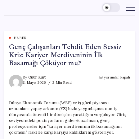
Skip
to
content
HABER
Genç Çalışanları Tehdit Eden Sessiz
Kriz: Kariyer Merdiveninin İlk
Basamağı Çöküyor mu?
Genç
By
Onur Kurt
yorumlar kapalı
Çalışanları
11 Mayıs 2026
2 Min Read
Tehdit
Eden
Sessiz
Dünya Ekonomik Forumu (WEF) ve iş gücü piyasası
Kriz:
uzmanları, yapay zekanın (YZ) hızla yaygınlaşmasının iş
Kariyer
Merdiveninin
dünyasında önemli bir dönüşüm yarattığını vurguluyor. Giriş
İlk
seviyesindeki pozisyonların giderek azalması, genç
Basamağı
profesyoneller için “kariyer merdiveninin ilk basamağının
Çöküyor
çökmesi” riski ile karşı karşıya kaldıklarını gösteriyor.
mu?