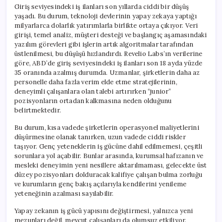
için
Giriş seviyesindeki iş ilanları son yıllarda ciddi bir düşüş
yaşadı. Bu durum, teknoloji devlerinin yapay zekaya yaptığı
milyarlarca dolarlık yatırımlarla birlikte ortaya çıkıyor. Veri
girişi, temel analiz, müşteri desteği ve başlangıç aşamasındaki
yazılım görevleri gibi işlerin artık algoritmalar tarafından
üstlenilmesi, bu düşüşü hızlandırdı. Revelio Labs’ın verilerine
göre, ABD’de giriş seviyesindeki iş ilanları son 18 ayda yüzde
35 oranında azalmış durumda. Uzmanlar, şirketlerin daha az
personelle daha fazla verim elde etme stratejilerinin,
deneyimli çalışanlara olan talebi artırırken “junior”
pozisyonların ortadan kalkmasına neden olduğunu
belirtmektedir.
Bu durum, kısa vadede şirketlerin operasyonel maliyetlerini
düşürmesine olanak tanırken, uzun vadede ciddi riskler
taşıyor. Genç yeteneklerin iş gücüne dahil edilmemesi, çeşitli
sorunlara yol açabilir. Bunlar arasında, kurumsal hafızanın ve
mesleki deneyimin yeni nesillere aktarılmaması, gelecekte üst
düzey pozisyonları dolduracak kalifiye çalışan bulma zorluğu
ve kurumların genç bakış açılarıyla kendilerini yenileme
yeteneğinin azalması sayılabilir.
Yapay zekanın iş gücü yapısını değiştirmesi, yalnızca yeni
mezunları değil, mevcut çalışanları da olumsuz etkiliyor.