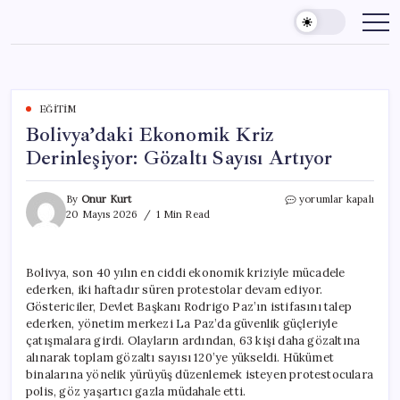
Skip
to
content
EĞITIM
Bolivya’daki Ekonomik Kriz
Derinleşiyor: Gözaltı Sayısı Artıyor
Bolivya’daki
By
Onur Kurt
yorumlar kapalı
Ekonomik
20 Mayıs 2026
1 Min Read
Kriz
Derinleşiyor:
Gözaltı
Bolivya, son 40 yılın en ciddi ekonomik kriziyle mücadele
Sayısı
ederken, iki haftadır süren protestolar devam ediyor.
Artıyor
için
Göstericiler, Devlet Başkanı Rodrigo Paz’ın istifasını talep
ederken, yönetim merkezi La Paz’da güvenlik güçleriyle
çatışmalara girdi. Olayların ardından, 63 kişi daha gözaltına
alınarak toplam gözaltı sayısı 120’ye yükseldi. Hükümet
binalarına yönelik yürüyüş düzenlemek isteyen protestoculara
polis, göz yaşartıcı gazla müdahale etti.