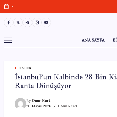
Skip
-
to
content
https://www.facebook.com/
https://twitter.com/
https://t.me/
https://www.instagram.com/
https://youtube.com/
ANA SAYFA
E
HABER
İstanbul’un Kalbinde 28 Bin Kiş
Ranta Dönüşüyor
By
Onur Kurt
20 Mayıs 2026
1 Min Read