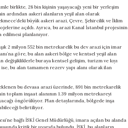
Kişilik
e birlikte, 28 bin kişinin yaşayacağı yeni bir yerleşim
Yeni
in ardından askeri alanların yeşil alan olarak
Yerleşim:
mece’deki büyük askeri arazi, Çevre, Şehircilik ve İklim
Askeri
ojelerine açıldı. Ayrıca, bu arazi Kanal İstanbul projesinin
Alan
a edilmesi planlanıyor.
Ranta
Dönüşüyor
ık 2 milyon 552 bin metrekarelik bu dev arazi için imar
için
nı’na göre, bu alan askeri bölge ve kentsel yeşil alan
n değişikliklerle buraya kentsel gelişim, turizm ve kıyı
da ise, bu alan tamamen rezerv yapı alanı olarak ilan
beklenen bu devasa arazi üzerinde, 891 bin metrekarelik
enin toplam inşaat alanının 1.39 milyon metrekareyi
ayacağı öngörülüyor. Plan detaylarında, bölgede inşa
bileceği belirtiliyor.
yesi’ne bağlı İSKİ Genel Müdürlüğü, imara açılan bu alanda
sunda kritik bir uyarıda bulundu. İSKİ, bu alanların