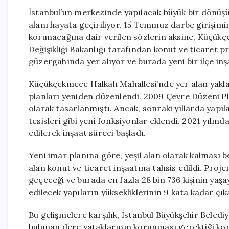
İstanbul’un merkezinde yapılacak büyük bir dönüşüml
alanı hayata geçiriliyor. 15 Temmuz darbe girişimin
korunacağına dair verilen sözlerin aksine, Küçükçek
Değişikliği Bakanlığı tarafından konut ve ticaret pr
güzergahında yer alıyor ve burada yeni bir ilçe inş
Küçükçekmece Halkalı Mahallesi’nde yer alan yaklaş
planları yeniden düzenlendi. 2009 Çevre Düzeni Pla
olarak tasarlanmıştı. Ancak, sonraki yıllarda yapıla
tesisleri gibi yeni fonksiyonlar eklendi. 2021 yılın
edilerek inşaat süreci başladı.
Yeni imar planına göre, yeşil alan olarak kalması 
alan konut ve ticaret inşaatına tahsis edildi. Proj
geçeceği ve burada en fazla 28 bin 736 kişinin yaş
edilecek yapıların yüksekliklerinin 9 kata kadar çıka
Bu gelişmelere karşılık, İstanbul Büyükşehir Beledi
bulunan dere yataklarının korunması gerektiği konu