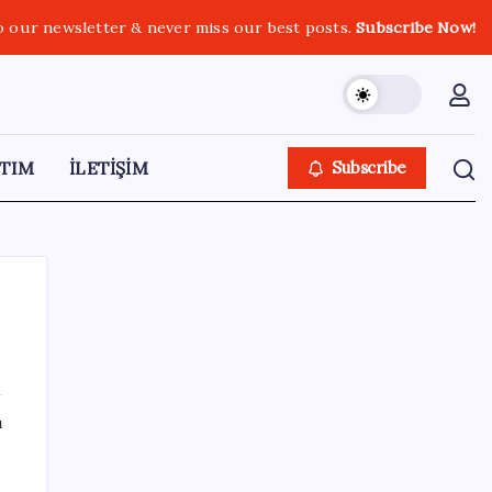
o our newsletter & never miss our best posts.
Subscribe Now!
TIM
İLETİŞİM
Subscribe
SON YAZILAR
ı
Meta’dan Yazılımcılar için Yeni Araç: Muse
Code