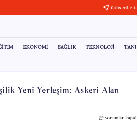
Subscribe t
ĞİTİM
EKONOMİ
SAĞLIK
TEKNOLOJİ
TANI
ilik Yeni Yerleşim: Askeri Alan
İstanbul’un
yorumlar kapal
Kalbinde
28
Bin