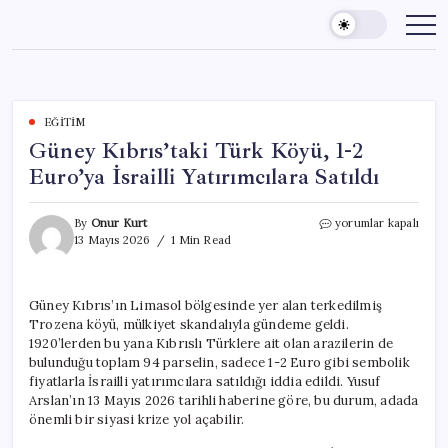
Skip
to
content
EĞITIM
Güney Kıbrıs’taki Türk Köyü, 1-2
Euro’ya İsrailli Yatırımcılara Satıldı
Güney
By
Onur Kurt
yorumlar kapalı
Kıbrıs’taki
13 Mayıs 2026
1 Min Read
Türk
Köyü,
1-
Güney Kıbrıs’ın Limasol bölgesinde yer alan terkedilmiş
2
Trozena köyü, mülkiyet skandalıyla gündeme geldi.
Euro’ya
İsrailli
1920’lerden bu yana Kıbrıslı Türklere ait olan arazilerin de
Yatırımcılara
bulunduğu toplam 94 parselin, sadece 1-2 Euro gibi sembolik
Satıldı
fiyatlarla İsrailli yatırımcılara satıldığı iddia edildi. Yusuf
için
Arslan’ın 13 Mayıs 2026 tarihli haberine göre, bu durum, adada
önemli bir siyasi krize yol açabilir.