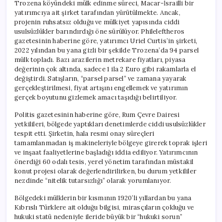
Trozena köyündeki mülk edinme süreci, Macar-İsrailli bir
yatırımcıya ait şirket tarafından yürütülmekte. Ancak,
projenin ruhsatsız olduğu ve mülkiyet yapısında ciddi
usulsüzlükler barındırdığı öne sürülüyor. Phileleftheros
gazetesinin haberine göre, yatırımcı Uriel Curtis’in şirketi,
2022 yılından bu yana gizli bir şekilde Trozena’da 94 parsel
mülk topladı. Bazı arazilerin metrekare fiyatları, piyasa
değerinin çok altında, sadece 1 ila 2 Euro gibi rakamlarla el
değiştirdi. Satışların, “parsel parsel” ve zamana yayarak
gerçekleştirilmesi, fiyat artışını engellemek ve yatırımın
gerçek boyutunu gizlemek amacı taşıdığı belirtiliyor.
Politis gazetesinin haberine göre, Rum Çevre Dairesi
yetkilileri, bölgede yaptıkları denetimlerde ciddi usulsüzlükler
tespit etti. Şirketin, hala resmi onay süreçleri
tamamlanmadan iş makineleriyle bölgeye girerek toprak işleri
ve inşaat faaliyetlerine başladığı iddia ediliyor. Yatırımcının
önerdiği 60 odalı tesis, yerel yönetim tarafından müstakil
konut projesi olarak değerlendirilirken, bu durum yetkililer
nezdinde “nitelik tutarsızlığı” olarak yorumlanıyor.
Bölgedeki mülklerin bir kısmının 1920’li yıllardan bu yana
Kıbrıslı Türklere ait olduğu bilgisi, mirasçıların çokluğu ve
hukuki statü nedeniyle ileride büyük bir “hukuki sorun”